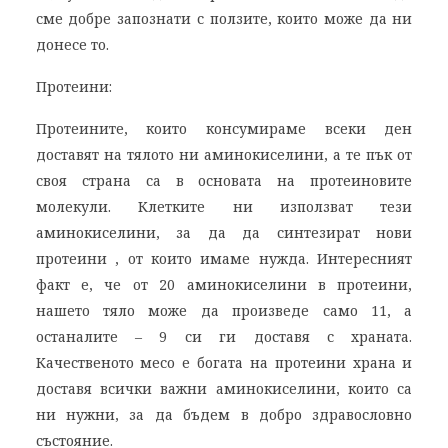
сме добре запознати с ползите, които може да ни
донесе то.
Протеини:
Протеините, които консумираме всеки ден
доставят на тялото ни аминокиселини, а те пък от
своя страна са в основата на протеиновите
молекули. Клетките ни използват тези
аминокиселини, за да да синтезират нови
протеини , от които имаме нужда. Интересният
факт е, че от 20 аминокиселини в протеини,
нашето тяло може да произведе само 11, а
останалите – 9 си ги доставя с храната.
Качественото месо е богата на протеини храна и
доставя всички важни аминокиселини, които са
ни нужни, за да бъдем в добро здравословно
състояние.