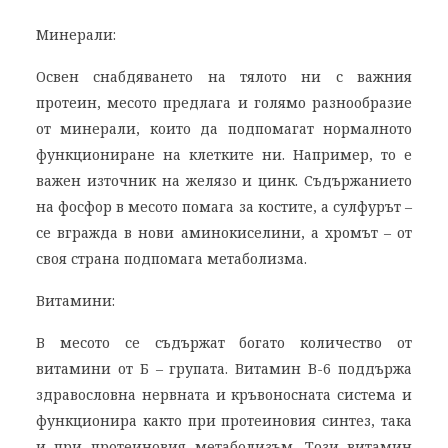
Минерали:
Освен снабдяването на тялото ни с важния
протеин, месото предлага и голямо разнообразие
от минерали, които да подпомагат нормалното
функциониране на клетките ни. Например, то е
важен източник на желязо и цинк. Съдържанието
на фосфор в месото помага за костите, а сулфурът –
се вгражда в нови аминокиселини, а хромът – от
своя страна подпомага метаболизма.
Витамини:
В месото се съдържат богато количество от
витамини от Б – групата. Витамин B-6 поддържа
здравословна нервната и кръвоносната система и
функционира както при протеиновия синтез, така
и при протеиновия метаболизъм. Този витамин