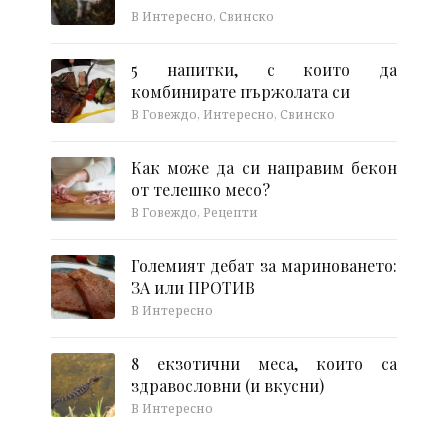
В Интересно, Свинско
5 напитки, с които да
комбинирате пържолата си
В Говеждо, Интересно, Свинско
Как може да си направим бекон
от телешко месо?
В Говеждо, Рецепти
Големият дебат за мариноването:
ЗА или ПРОТИВ
В Интересно
8 екзотични меса, които са
здравословни (и вкусни)
В Интересно