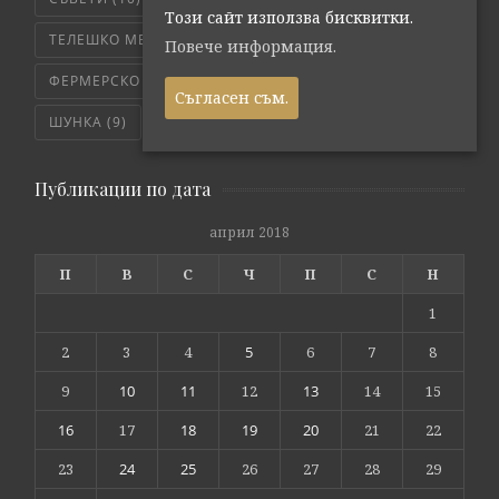
Този сайт използва бисквитки.
ТЕЛЕШКО МЕСО
(6)
ТРИКОВЕ
(8)
Повече информация.
ФЕРМЕРСКО СВЕЖО
(171)
ЧЕРВЕНО МЕСО
(4)
Съгласен съм.
ШУНКА
(9)
ЯХНИЯ
(5)
Публикации по дата
април 2018
П
В
С
Ч
П
С
Н
1
2
3
4
5
6
7
8
9
10
11
12
13
14
15
16
17
18
19
20
21
22
23
24
25
26
27
28
29