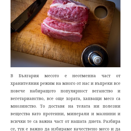
В България месото е неотменна част от
хранителния режим на много от нас и въпреки все
повече набиращото популярност веганство и
вегетарианство, все още хората, хапващи месо са
мнозинство. То доставя на телата ни полезни
вещества като протеини, минерали и мазнини и
всички те са важна част от нашата диета. Разбира
се, тук е важно да избираме качествено месо и да