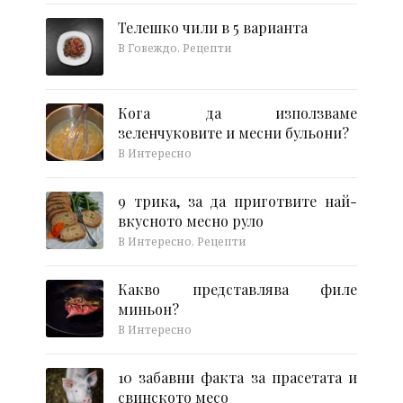
Телешко чили в 5 варианта
В Говеждо, Рецепти
Кога да използваме
зеленчуковите и месни бульони?
В Интересно
9 трика, за да приготвите най-
вкусното месно руло
В Интересно, Рецепти
Какво представлява филе
миньон?
В Интересно
10 забавни факта за прасетата и
свинското месо