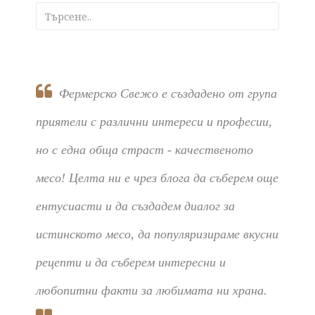
Фермерско Свежо е създадено от група
приятели с различни интереси и професии,
но с една обща страст - качественото
месо! Целта ни е чрез блога да съберем още
ентусиасти и да създадем диалог за
истинското месо, да популяризираме вкусни
рецепти и да съберем интересни и
любопитни факти за любимата ни храна.