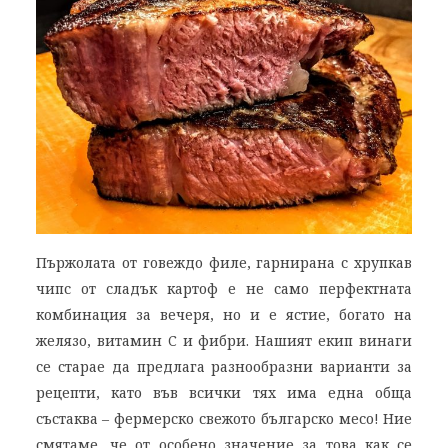
Пържолата от говеждо филе, гарнирана с хрупкав
чипс от сладък картоф е не само перфектната
комбинация за вечеря, но и е ястие, богато на
желязо, витамин C и фибри. Нашият екип винаги
се старае да предлага разнообразни варианти за
рецепти, като във всички тях има една обща
състаква – фермерско свежото българско месо! Ние
смятаме, че от особено значение за това как се