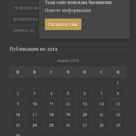
Този сайт използва бисквитки.
ТЕЛЕШКО МЕСО
(6)
ТРИКОВЕ
(8)
Повече информация.
ФЕРМЕРСКО СВЕЖО
(171)
ЧЕРВЕНО МЕСО
(4)
Съгласен съм.
ШУНКА
(9)
ЯХНИЯ
(5)
Публикации по дата
април 2018
П
В
С
Ч
П
С
Н
1
2
3
4
5
6
7
8
9
10
11
12
13
14
15
16
17
18
19
20
21
22
23
24
25
26
27
28
29
30