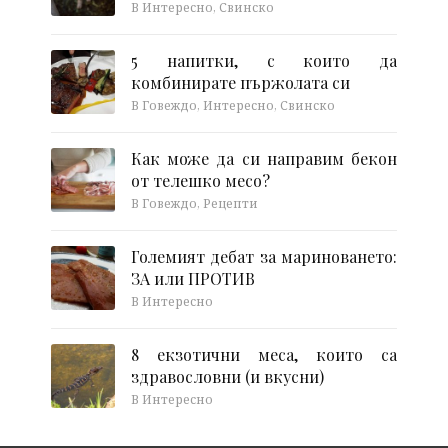
В Интересно, Свинско
5 напитки, с които да
комбинирате пържолата си
В Говеждо, Интересно, Свинско
Как може да си направим бекон
от телешко месо?
В Говеждо, Рецепти
Големият дебат за мариноването:
ЗА или ПРОТИВ
В Интересно
8 екзотични меса, които са
здравословни (и вкусни)
В Интересно