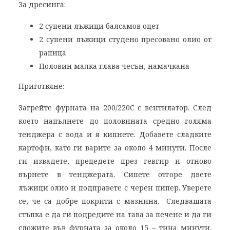
За дресинга:
2 супени лъжици балсамов оцет
2 супени лъжици студено пресовано олио от
рапица
Половин малка глава чесън, намачкана
Приготвяне:
Загрейте фурната на 200/220C с вентилатор. След
което напълнете до половината средно голяма
тенджера с вода и я кипнете. Добавете сладките
картофи, като ги варите за около 4 минути. После
ги извадете, прецедете през гевгир и отново
върнете в тенджерата. Сипете отгоре двете
лъжици олио и подправете с черен пипер. Уверете
се, че са добре покрити с мазнина. Следвашата
стъпка е да ги подредите на тава за печене и да ги
сложите във фурната за около 15 – тина минути.