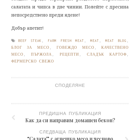
салатата и чипса в две чинии. Полейте с дресина
непосредствено преди ядене!
Добър апетит!
BEEF STEAK
,
FARM FRESH MEAT
,
MEAT
,
MEAT BLOG
,
БЛОГ ЗА МЕСО
,
ГОВЕЖДО МЕСО
,
КАЧЕСТВЕНО
МЕСО
,
ПЪРЖОЛА
,
РЕЦЕПТИ
,
СЛАДЪК КАРТОФ
,
ФЕРМЕРСКО СВЕЖО
СПОДЕЛЯНЕ
ПРЕДИШНА ПУБЛИКАЦИЯ
Как да си направим домашен бекон?
СЛЕДВАЩА ПУБЛИКАЦИЯ
“Салата” с агнешко месо и чесново