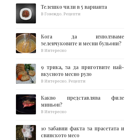
Телешко чили в 5 варианта
В Говеждо, Рецепти
Кога да използваме
зеленчуковите и месни бульони?
В Интересно
9 трика, за да приготвите най-
вкусното месно руло
В Интересно, Рецепти
Какво представлява филе
миньон?
В Интересно
10 забавни факта за прасетата и
свинското месо