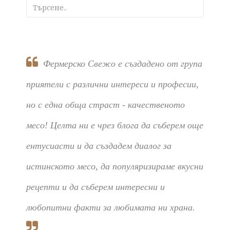
Фермерско Свежо е създадено от група
приятели с различни интереси и професии,
но с една обща страст - качественото
месо! Целта ни е чрез блога да съберем още
ентусиасти и да създадем диалог за
истинското месо, да популяризираме вкусни
рецепти и да съберем интересни и
любопитни факти за любимата ни храна.