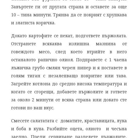
Завъртете ги от другата страна и оставете за още
10 – тина минути. Трянва да се покрият с хрупкава
и златиста коричка.
Докато картофите се пекат, подгответе пържолата.
Отстранете всякаква излишна мазнина от
говеждото месо, след което втрийте в него
останалото рапично олиол. Подправете с 1 чаена
лъжичка грубо смлян черен пипер и я поставете в
голям тиган с незалепващо покритие или тава.
Загрейте котлона до средно висока температура и
когато се сгорещи, добавете пържолите и гответе
за около 2 минути от всяка страна или докато сте
готови по ваш вкус.
Смесете салататата с доматите, краставицата, лука
и боба в купа. Разбийте оцета, олиото и чесъна
заедно. Преди сервиране разделете пържолите,