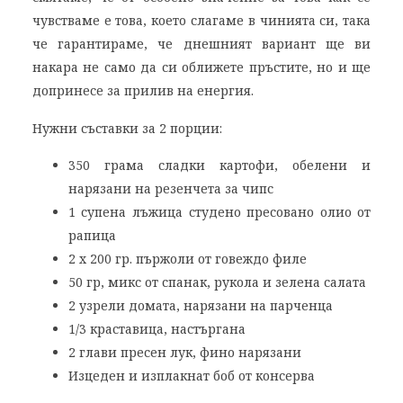
чувстваме е това, което слагаме в чинията си, така
че гарантираме, че днешният вариант ще ви
накара не само да си оближете пръстите, но и ще
допринесе за прилив на енергия.
Нужни съставки за 2 порции:
350 грама сладки картофи, обелени и
нарязани на резенчета за чипс
1 супена лъжица студено пресовано олио от
рапица
2 х 200 гр. пържоли от говеждо филе
50 гр, микс от спанак, рукола и зелена салата
2 узрели домата, нарязани на парченца
1/3 краставица, настъргана
2 глави пресен лук, фино нарязани
Изцеден и изплакнат боб от консерва