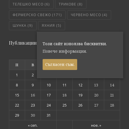
ТЕЛЕШКО МЕСО
(6)
ТРИКОВЕ
(8)
ФЕРМЕРСКО СВЕЖО
(171)
ЧЕРВЕНО МЕСО
(4)
ШУНКА
(9)
ЯХНИЯ
(5)
Публикации по дата
Този сайт използва бисквитки.
Повече информация.
октомври 2018
Съгласен съм.
П
В
С
Ч
П
С
Н
1
2
3
4
5
6
7
8
9
10
11
12
13
14
15
16
17
18
19
20
21
22
23
24
25
26
27
28
29
30
31
« сеп.
ное. »