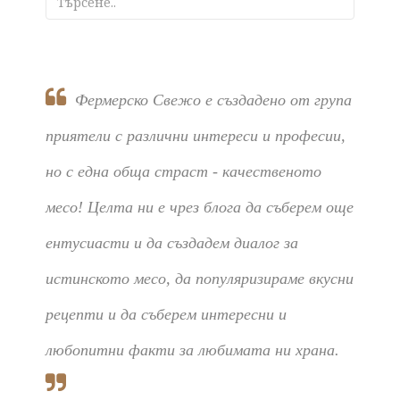
Фермерско Свежо е създадено от група
приятели с различни интереси и професии,
но с една обща страст - качественото
месо! Целта ни е чрез блога да съберем още
ентусиасти и да създадем диалог за
истинското месо, да популяризираме вкусни
рецепти и да съберем интересни и
любопитни факти за любимата ни храна.