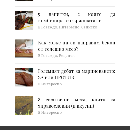
5 напитки, с които да
комбинирате пържолата си
В Говеждо, Интересно, Свинско
Как може да си направим бекон
от телешко месо?
В Говеждо, Рецепти
Големият дебат за мариноването:
ЗА или ПРОТИВ
В Интересно
8 екзотични меса, които са
здравословни (и вкусни)
В Интересно