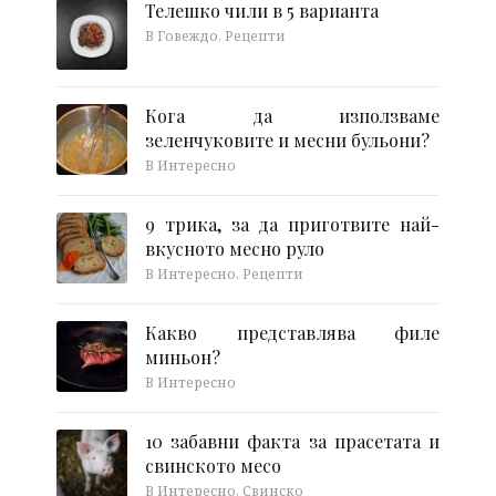
Телешко чили в 5 варианта
В Говеждо, Рецепти
Кога да използваме
зеленчуковите и месни бульони?
В Интересно
9 трика, за да приготвите най-
вкусното месно руло
В Интересно, Рецепти
Какво представлява филе
миньон?
В Интересно
10 забавни факта за прасетата и
свинското месо
В Интересно, Свинско