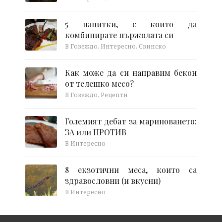
5 напитки, с които да
комбинирате пържолата си
В Говеждо, Интересно, Свинско
Как може да си направим бекон
от телешко месо?
В Говеждо, Рецепти
Големият дебат за мариноването:
ЗА или ПРОТИВ
В Интересно
8 екзотични меса, които са
здравословни (и вкусни)
В Интересно