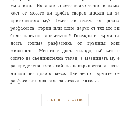
магазини. Но дали знаете колко точно и каква
част от месото ви трябва според идеята ви за
приготвянето му? Имате ли нужда от цялата
разфасовка гърди или едно парче от тях ще ви
бъде напълно достатъчно? Говеждите гърди са
доста голяма разфасовка от гръдния кош
животното. Месото е доста твърдо, тъй като е
богато на съединителна тъкан, а мазнината му е
разпределена като слой на повърхността и като
нишки по цялото месо. Най-често гърдите се
разфасоват в два вида заготовки: с плоска…
CONTINUE READING