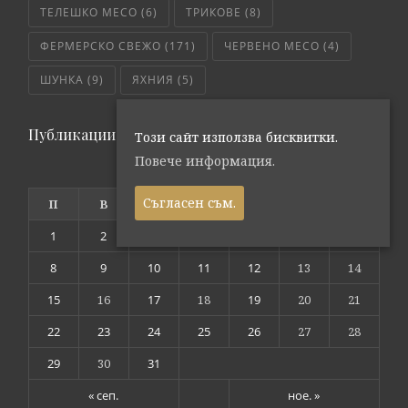
ТЕЛЕШКО МЕСО
(6)
ТРИКОВЕ
(8)
ФЕРМЕРСКО СВЕЖО
(171)
ЧЕРВЕНО МЕСО
(4)
ШУНКА
(9)
ЯХНИЯ
(5)
Публикации по дата
Този сайт използва бисквитки.
Повече информация.
октомври 2018
Съгласен съм.
П
В
С
Ч
П
С
Н
1
2
3
4
5
6
7
8
9
10
11
12
13
14
15
16
17
18
19
20
21
22
23
24
25
26
27
28
29
30
31
« сеп.
ное. »