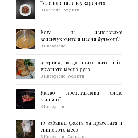
Телешко чили в 5 варианта
В Говеждо, Рецепти
Кога да използваме
зеленчуковите и месни бульони?
В Интересно
9 трика, за да приготвите най-
вкусното месно руло
В Интересно, Рецепти
Какво представлява филе
миньон?
В Интересно
10 забавни факта за прасетата и
свинското месо
В Интересно, Свинско