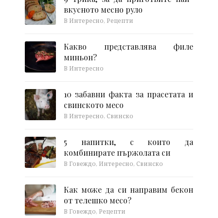
вкусното месно руло
В Интересно, Рецепти
Какво представлява филе
миньон?
В Интересно
10 забавни факта за прасетата и
свинското месо
В Интересно, Свинско
5 напитки, с които да
комбинирате пържолата си
В Говеждо, Интересно, Свинско
Как може да си направим бекон
от телешко месо?
В Говеждо, Рецепти