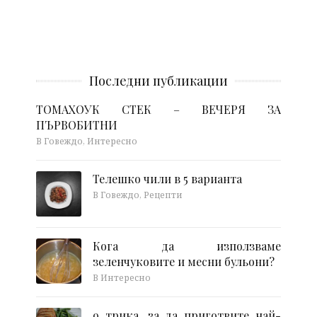
Последни публикации
ТОМАХОУК СТЕК – ВЕЧЕРЯ ЗА
ПЪРВОБИТНИ
В Говеждо, Интересно
Телешко чили в 5 варианта
В Говеждо, Рецепти
Кога да използваме
зеленчуковите и месни бульони?
В Интересно
9 трика, за да приготвите най-