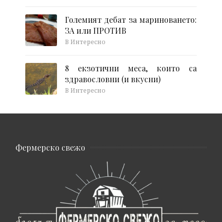
Големият дебат за мариноването:
ЗА или ПРОТИВ
В Интересно
8 екзотични меса, които са
здравословни (и вкусни)
В Интересно
Фермерско свежо