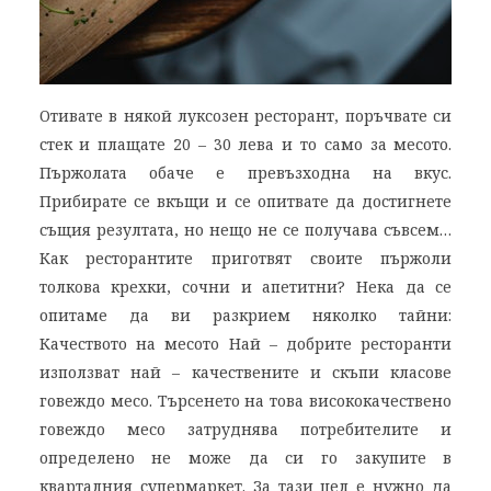
Отивате в някой луксозен ресторант, поръчвате си
стек и плащате 20 – 30 лева и то само за месото.
Пържолата обаче е превъзходна на вкус.
Прибирате се вкъщи и се опитвате да достигнете
същия резултата, но нещо не се получава съвсем…
Как ресторантите приготвят своите пържоли
толкова крехки, сочни и апетитни? Нека да се
опитаме да ви разкрием няколко тайни:
Качеството на месото Най – добрите ресторанти
използват най – качествените и скъпи класове
говеждо месо. Търсенето на това висококачествено
говеждо месо затруднява потребителите и
определено не може да си го закупите в
кварталния супермаркет. За тази цел е нужно да