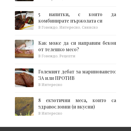
5 напитки, с които да
комбинирате пържолата си
В Говеждо, Интересно, Свинско
Как може да си направим бекон
от телешко месо?
В Говеждо, Рецепти
Големият дебат за мариноването:
ЗА или ПРОТИВ
В Интересно
8 екзотични меса, които са
здравословни (и вкусни)
В Интересно