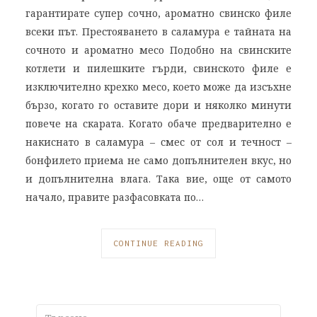
гарантирате супер сочно, ароматно свинско филе
всеки път. Престояването в саламура е тайната на
сочното и ароматно месо Подобно на свинските
котлети и пилешките гърди, свинското филе е
изключително крехко месо, което може да изсъхне
бързо, когато го оставите дори и няколко минути
повече на скарата. Когато обаче предварително е
накиснато в саламура – смес от сол и течност –
бонфилето приема не само допълнителен вкус, но
и допълнителна влага. Така вие, още от самото
начало, правите разфасовката по…
CONTINUE READING