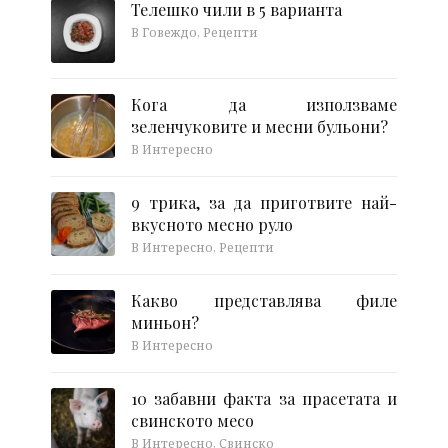
Телешко чили в 5 варианта
В Говеждо, Рецепти
Кога да използваме
зеленчуковите и месни бульони?
В Интересно
9 трика, за да приготвите най-
вкусното месно руло
В Интересно, Рецепти
Какво представлява филе
миньон?
В Интересно
10 забавни факта за прасетата и
свинското месо
В Интересно, Свинско