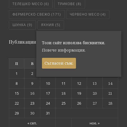
ТЕЛЕШКО МЕСО
(6)
ТРИКОВЕ
(8)
ФЕРМЕРСКО СВЕЖО
(171)
ЧЕРВЕНО МЕСО
(4)
ШУНКА
(9)
ЯХНИЯ
(5)
Публикации по дата
Този сайт използва бисквитки.
Повече информация.
октомври 2018
Съгласен съм.
П
В
С
Ч
П
С
Н
1
2
3
4
5
6
7
8
9
10
11
12
13
14
15
16
17
18
19
20
21
22
23
24
25
26
27
28
29
30
31
« сеп.
ное. »