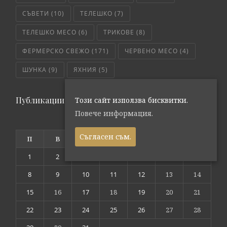
СЪВЕТИ
(10)
ТЕЛЕШКО
(7)
ТЕЛЕШКО МЕСО
(6)
ТРИКОВЕ
(8)
ФЕРМЕРСКО СВЕЖО
(171)
ЧЕРВЕНО МЕСО
(4)
ШУНКА
(9)
ЯХНИЯ
(5)
Публикации по дата
Този сайт използва бисквитки.
Повече информация.
октомври 2018
Съгласен съм.
П
В
С
Ч
П
С
Н
1
2
3
4
5
6
7
8
9
10
11
12
13
14
15
16
17
18
19
20
21
22
23
24
25
26
27
28