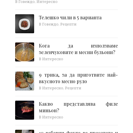
В Говеждо, Интересно
Телешко чили в 5 варианта
В Говеждо, Рецепти
Кога да използваме
зеленчуковите и месни бульони?
В Интересно
9 трика, за да приготвите най-
вкусното месно руло
В Интересно, Рецепти
Какво представлява филе
миньон?
В Интересно
10 забавни факта за прасетата и