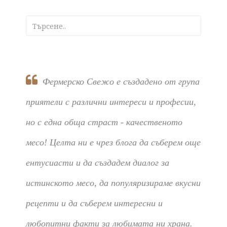
Фермерско Свежо е създадено от група
приятели с различни интереси и професии,
но с една обща страст - качественото
месо! Целта ни е чрез блога да съберем още
ентусиасти и да създадем диалог за
истинското месо, да популяризираме вкусни
рецепти и да съберем интересни и
любопитни факти за любимата ни храна.