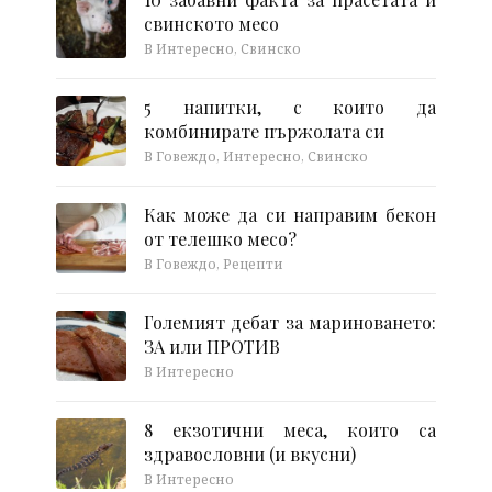
свинското месо
В Интересно, Свинско
5 напитки, с които да
комбинирате пържолата си
В Говеждо, Интересно, Свинско
Как може да си направим бекон
от телешко месо?
В Говеждо, Рецепти
Големият дебат за мариноването:
ЗА или ПРОТИВ
В Интересно
8 екзотични меса, които са
здравословни (и вкусни)
В Интересно