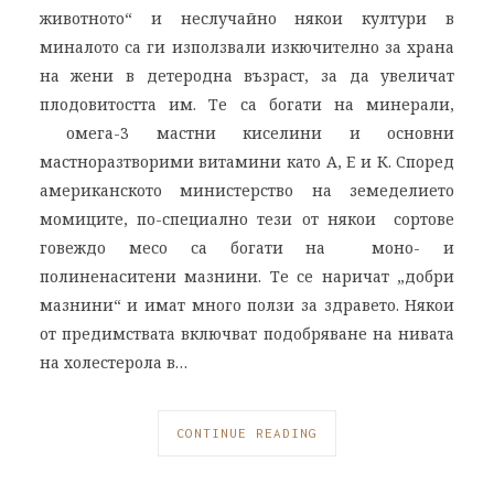
животното“ и неслучайно някои култури в
миналото са ги използвали изкючително за храна
на жени в детеродна възраст, за да увеличат
плодовитостта им. Те са богати на минерали,
омега-3 мастни киселини и основни
мастноразтворими витамини като А, Е и К. Според
американското министерство на земеделието
момиците, по-специално тези от някои сортове
говеждо месо са богати на моно- и
полиненаситени мазнини. Те се наричат „добри
мазнини“ и имат много ползи за здравето. Някои
от предимствата включват подобряване на нивата
на холестерола в…
CONTINUE READING