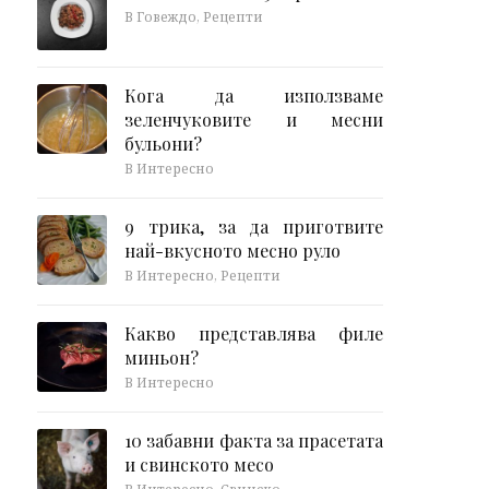
В Говеждо, Рецепти
Кога да използваме
зеленчуковите и месни
бульони?
В Интересно
9 трика, за да приготвите
най-вкусното месно руло
В Интересно, Рецепти
Какво представлява филе
миньон?
В Интересно
10 забавни факта за прасетата
и свинското месо