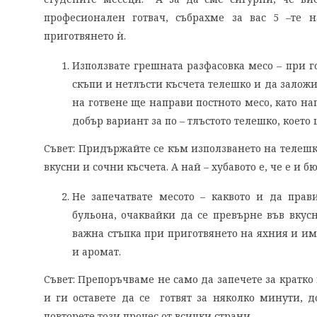
професионален готвач, събрахме за вас 5 –те 
приготвянето ѝ.
Използвате грешната разфасовка месо – при г
скъпи и нетлъсти късчета телешко и да заложи
на готвене ще направи постното месо, като на
добър вариант за по – тлъстото телешко, което
Съвет: Придържайте се към използването на телешки
вкусни и сочни късчета. А най – хубавото е, че е и 
Не запечатвате месото – каквото и да прав
бульона, очаквайки да се превърне във вкусн
важна стъпка при приготвянето на яхния и им
и аромат.
Съвет: Препоръчваме не само да запечете за кратко
и ги оставете да се готвят за няколко минути, д
повторете този процес от всички страни.