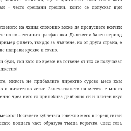
най – често срещани грешки, които се допускат при
отвенето на яхния спокойно може да пропуснете всички
те на по – евтините разфасовки. Дългият и бавен период
пример филето, твърдо за дъвчене, но от друга страна, е
 ще направи крехко и сочно.
 бузи, тъй като по време на готвене от тях се получават
бюджетно!
ите, никога не прибавяйте директно сурово месо към
о и питателно ястие. Запечатването на месото е много
енно чрез него тя придобива дълбокия си и плътен вкус
 месото! Поставете кубчетата говеждо месо в горещ тиган
окато долната част образува тъмна коричка. След това