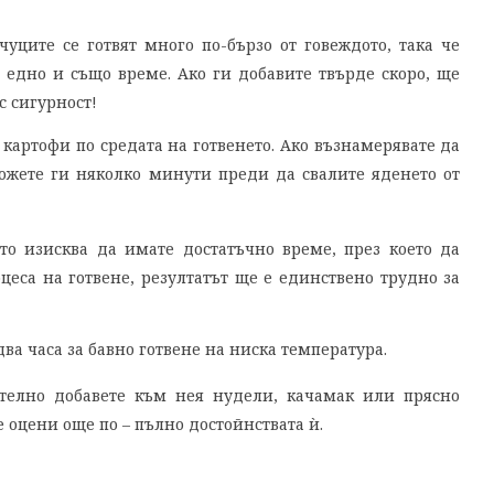
уците се готвят много по-бързо от говеждото, така че
 едно и също време. Ако ги добавите твърде скоро, ще
 сигурност!
 картофи по средата на готвенето. Ако възнамерявате да
ложете ги няколко минути преди да свалите яденето от
то изисква да имате достатъчно време, през което да
цеса на готвене, резултатът ще е единствено трудно за
два часа за бавно готвене на ниска температура.
ително добавете към нея нудели, качамак или прясно
е оцени още по – пълно достойнствата ѝ.