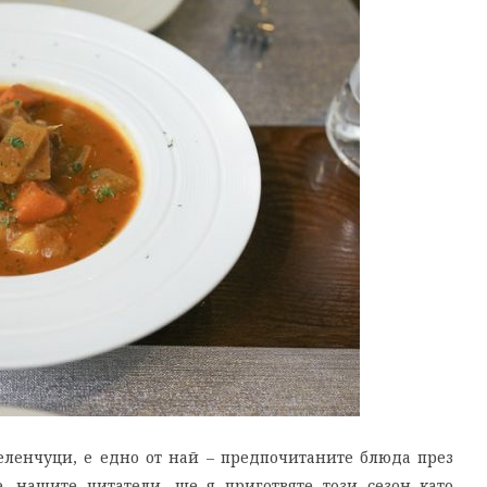
еленчуци, е едно от най – предпочитаните блюда през
, нашите читатели, ще я приготвяте този сезон като