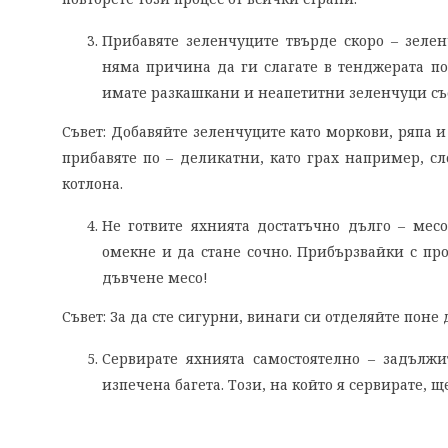
Прибавяте зеленчуците твърде скоро – зеленч
няма причина да ги слагате в тенджерата по
имате разкашкани и неапетитни зеленчуци със
Съвет: Добавяйте зеленчуците като моркови, ряпа и
прибавяте по – деликатни, като грах например, с
котлона.
Не готвите яхнията достатъчно дълго – месо
омекне и да стане сочно. Прибързвайки с про
дъвчене месо!
Съвет: За да сте сигурни, винаги си отделяйте поне 
Сервирате яхнията самостоятелно – задълж
изпечена багета. Този, на който я сервирате, щ