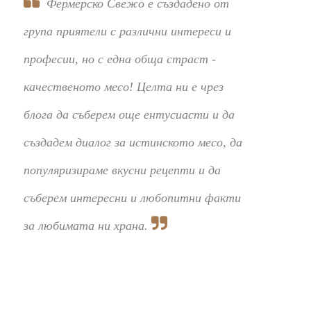
Фермерско Свежо е създадено от
група приятели с различни интереси и
професии, но с една обща страст -
качественото месо! Целта ни е чрез
блога да съберем още ентусиасти и да
създадем диалог за истинското месо, да
популяризираме вкусни рецепти и да
съберем интересни и любопитни факти
за любимата ни храна.