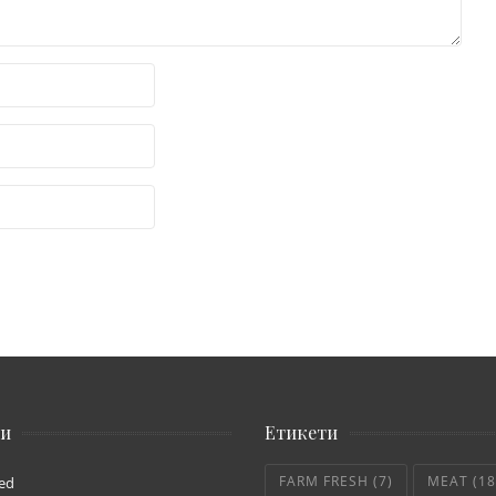
ии
Етикети
FARM FRESH
(7)
MEAT
(18
ed