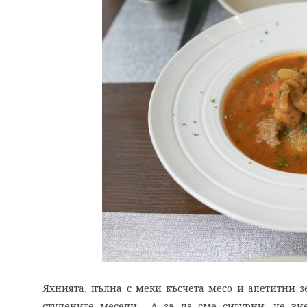
Яхнията, пълна с меки късчета месо и апетитни з
студените месеци. А за да сме сигурни, че вие