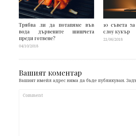
Трябва ли да потапяме във
10 съвета за
вода дървените шишчета
слоу кукър
преди готвене?
21/06/2018
04/10/2018
Вашият коментар
Вашият имейл адрес няма да бъде публикуван.
Задъ
Comment