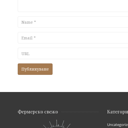
Name
Email
URL
Фермерско свежо
Категор
Uncategoriz