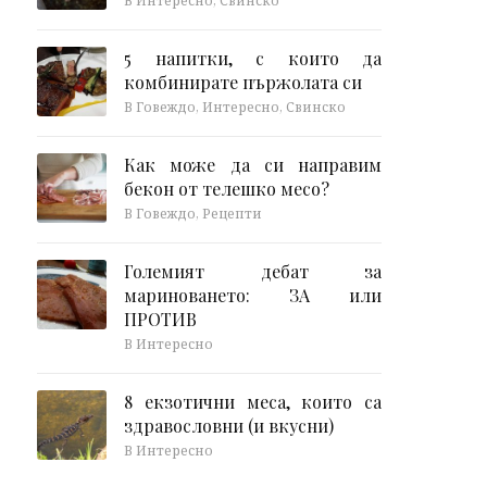
В Интересно, Свинско
5 напитки, с които да
комбинирате пържолата си
В Говеждо, Интересно, Свинско
Как може да си направим
бекон от телешко месо?
В Говеждо, Рецепти
Големият дебат за
мариноването: ЗА или
ПРОТИВ
В Интересно
8 екзотични меса, които са
здравословни (и вкусни)
В Интересно