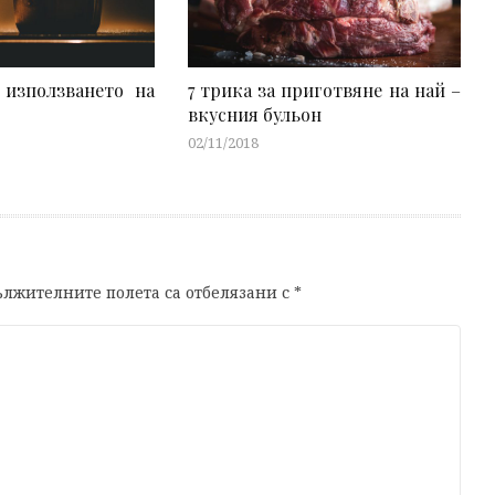
 използването на
7 трика за приготвяне на най –
вкусния бульон
02/11/2018
лжителните полета са отбелязани с
*