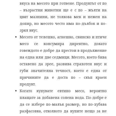
вкуса на месото при готвене. Продуктът от по
– възрастни животни ще е с по – жълти на
цвят мазнини, не толкова мек и нежен на
допир, но месото често има по-дълбок и по-
зрял вкус.
Месото от телешко, агнешко, свинско и птиче
месо се консумира директно, докато
говеждото е добре да престои в продължение
на една или две седмици. Месото, което бива
оставено да зрее, развива страхотен вкус и
губи значителна течност, което е една от
причините да е доста по – скъп краен
продукт.
Когато купувате евтино месо, вероятно
плащате за добавена солена вода. По-добре е
да се избере по-малък размер, но по-хубава
разфасовка, отколкото да купите нещо за не