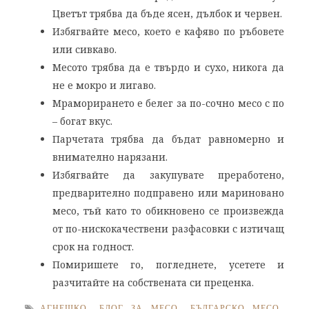
Цветът трябва да бъде ясен, дълбок и червен.
Избягвайте месо, което е кафяво по ръбовете
или сивкаво.
Месото трябва да е твърдо и сухо, никога да
не е мокро и лигаво.
Мраморирането е белег за по-сочно месо с по
– богат вкус.
Парчетата трябва да бъдат равномерно и
внимателно нарязани.
Избягвайте да закупувате преработено,
предварително подправено или мариновано
месо, тъй като то обикновено се произвежда
от по-нискокачествени разфасовки с изтичащ
срок на годност.
Помиришете го, погледнете, усетете и
разчитайте на собствената си преценка.
АГНЕШКО
,
БЛОГ ЗА МЕСО
,
БЪЛГАРСКО МЕСО
,