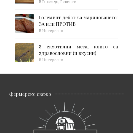
В Говеждо, Рецепти
Големият дебат за мариноването:
ЗА или ПРОТИВ
В Интересно
8 екзотични меса, които са
здравословни (и вкусни)
В Интересно
Фермерско свежо