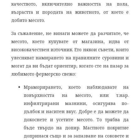
качеството, включително важността на пола,
възрастта и породата на животното, от което е
добито месото.
За съжаление, не винаги можете да разчитате, че
месото, което купувате от магазина, идва от
висококачествен източник. Ето някои съвети, които
улесняват намирането на правилните суровини и
могат да ви бъдат ориентир, когато сте на пазар за
любимото фермерско свежо:
Мраморирането, което наблюдавате на
повърхността на месото, или т.нар.
инфилтрирани мазнини, осигурява по-
дълбок и наситен вкус. Добре е да можете да
докоснете и усетите месото. То трябва да
бъде твърдо на допир. Мастното покритие
допринася също и за запазване на соковете и