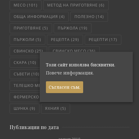
МЕСО
(101)
МЕТОД НА ПРИГОТВЯНЕ
(6)
ОБЩА ИНФОРМАЦИЯ
(4)
ПОЛЕЗНО
(14)
ПРИГОТВЯНЕ
(5)
ПЪРЖОЛА
(19)
ПЪРЖОЛИ
(5)
РЕЦЕПТА
(29)
РЕЦЕПТИ
(17)
СВИНСКО
(25)
СВИНСКО МЕСО
(36)
СКАРА
(10)
СЛОУ КУКЪР
(5)
СОС
(6)
Този сайт използва бисквитки.
Повече информация.
СЪВЕТИ
(10)
ТЕЛЕШКО
(7)
ТЕЛЕШКО МЕСО
(6)
ТРИКОВЕ
(8)
Съгласен съм.
ФЕРМЕРСКО СВЕЖО
(171)
ЧЕРВЕНО МЕСО
(4)
ШУНКА
(9)
ЯХНИЯ
(5)
Публикации по дата