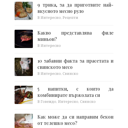
9 трика, за да приготвите най-
вкусното месно руло
В Интересно, Рецепти
Какво представлява филе
миньон?
В Интересно
10 забавни факта за прасетата и
свинското месо
В Интересно, Свинско
5 напитки, с които да
комбинирате пържолата си
В Говеждо, Интересно, Свинско
Как може да си направим бекон
от телешко месо?