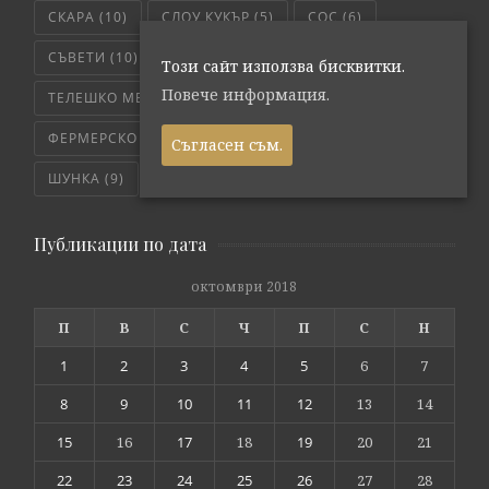
СКАРА
(10)
СЛОУ КУКЪР
(5)
СОС
(6)
СЪВЕТИ
(10)
ТЕЛЕШКО
(7)
Този сайт използва бисквитки.
Повече информация.
ТЕЛЕШКО МЕСО
(6)
ТРИКОВЕ
(8)
ФЕРМЕРСКО СВЕЖО
(171)
ЧЕРВЕНО МЕСО
(4)
Съгласен съм.
ШУНКА
(9)
ЯХНИЯ
(5)
Публикации по дата
октомври 2018
П
В
С
Ч
П
С
Н
1
2
3
4
5
6
7
8
9
10
11
12
13
14
15
16
17
18
19
20
21
22
23
24
25
26
27
28