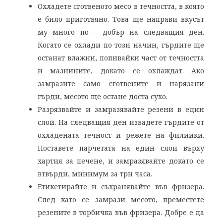
Охладете сготвеното месо в течността, в която
е било приготвяно. Това ще направи вкусът
му много по – добър на следващия ден.
Когато се охлади по този начин, гърдите ще
останат влажни, попивайки част от течността
и мазнините, докато се охлаждат. Ако
замразите само сготвените и нарязани
гърди, месото ще остане доста сухо.
Разрязвайте и замразявайте резени в един
слой. На следващия ден извадете гърдите от
охладената течност и режете на филийки.
Поставете парчетата на един слой върху
хартия за печене, и замразявайте докато се
втвърди, минимум за три часа.
Етикетирайте и съхранявайте във фризера.
След като се замрази месото, преместете
резените в торбичка във фризера. Добре е да