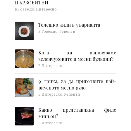
ПЪРВОБИТНИ
В Говеждо, Интересно
Телешко чили в 5 варианта
В Говеждо, Рецепти
Кога да използваме
зеленчуковите и месни бульони?
В Интересно
9 трика, за да приготвите най-
вкусното месно руло
В Интересно, Рецепти
Какво представлява филе
миньон?
В Интересно