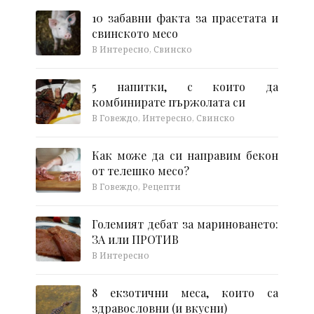
10 забавни факта за прасетата и
свинското месо
В Интересно, Свинско
5 напитки, с които да
комбинирате пържолата си
В Говеждо, Интересно, Свинско
Как може да си направим бекон
от телешко месо?
В Говеждо, Рецепти
Големият дебат за мариноването:
ЗА или ПРОТИВ
В Интересно
8 екзотични меса, които са
здравословни (и вкусни)