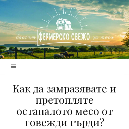
Как да замразявате и
претопляте
останалото месо от
говежди гърди?