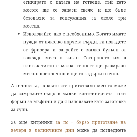
етикирате с датата на готвене, тъй като
месото ще се запази свежо и ще бъде
безопасно за консумация за около три
месеца.
Използвайте, ако е необходимо. Когато имате
нужда от няколко парчета гърди, ги извадете
от фризера и загрейте с малко бульон от
говеждо месо в тиган. Сотирането им в
плитък тиган с малко течност ще размрази
месото постепенно и ще го задържи сочно.
А течността, в която сте приготвяли месото може
да замразите също в малки контейнерчета или
форми за мъфини и да я използвате като заготовка
за супи.
За още хитринки
за по – бързо приготвяне на
вечеря в делничните дни
може да погледнете