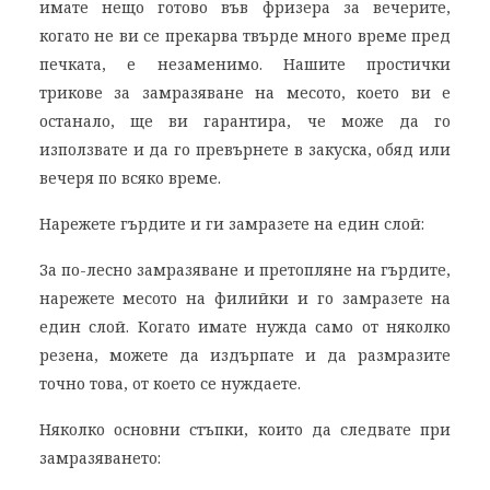
имате нещо готово във фризера за вечерите,
когато не ви се прекарва твърде много време пред
печката, е незаменимо. Нашите простички
трикове за замразяване на месото, което ви е
останало, ще ви гарантира, че може да го
използвате и да го превърнете в закуска, обяд или
вечеря по всяко време.
Нарежете гърдите и ги замразете на един слой:
За по-лесно замразяване и претопляне на гърдите,
нарежете месото на филийки и го замразете на
един слой. Когато имате нужда само от няколко
резена, можете да издърпате и да размразите
точно това, от което се нуждаете.
Няколко основни стъпки, които да следвате при
замразяването: