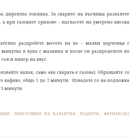
на директна топлина. За скарите на въглища разпалете
 а при газовите грилове – нагласете на умерено висока
ателно раздробете месото на по – малки парченца с
а минутка в купа с мазнина и после ги разпределете по
 сол и пипер на вкус.
лзвайте капак, само ако скарата е газова). Обръщайте го
сто кафяво, общо 5 до 7 минути. Извадете го на подложка
 5 минути.
ИЦИ
,
ПРИГОТВЯНЕ НА КАРАНТИЯ
,
РЕЦЕПТИ
,
ФЕРМЕРСКО