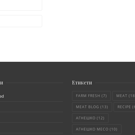
ии
Етикети
FARM FRESH
(7)
MEAT
(18
ed
MEAT BLOG
(13)
RECIPE
(
АГНЕШКО
(12)
АГНЕШКО МЕСО
(10)