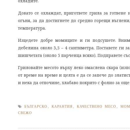
охладите.
Докато се охлаждат, пригответе грила за готвене 
огъня, за да достигнете до средно горещи въглени,
температура.
Изцедете добре момиците и ги подсушете. Вним
дебелина около 3,5 – 4 сантиметра. Поставете ги з
шишчетата (около 5 парченца всяко). Подправете със
Гриловайте месото върху леко омаслена скара (изпо
от време на време и целта е да се запече до злати
и нека да отпочине, хлабаво покрито с фолио за още
БЪЛГАРСКО
,
КАРАНТИЯ
,
КАЧЕСТВЕНО МЕСО
,
МОМ
СВЕЖО