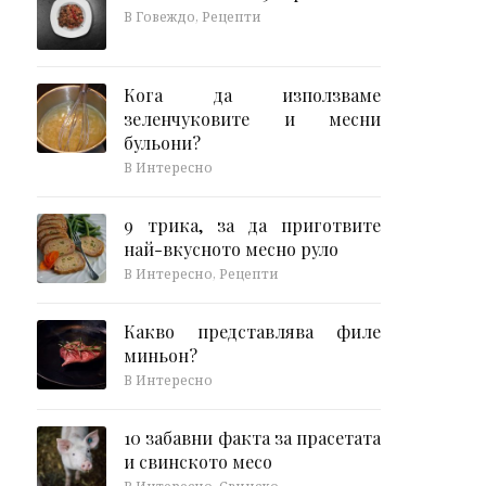
В Говеждо, Рецепти
Кога да използваме
зеленчуковите и месни
бульони?
В Интересно
9 трика, за да приготвите
най-вкусното месно руло
В Интересно, Рецепти
Какво представлява филе
миньон?
В Интересно
10 забавни факта за прасетата
и свинското месо