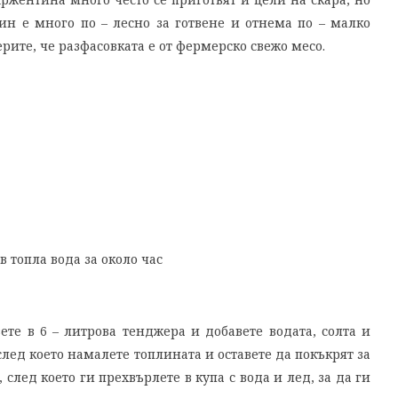
ин е много по – лесно за готвене и отнема по – малко
верите, че разфасовката е от фермерско свежо месо.
 топла вода за около час
те в 6 – литрова тенджера и добавете водата, солта и
след което намалете топлината и оставете да покъкрят за
 след което ги прехвърлете в купа с вода и лед, за да ги