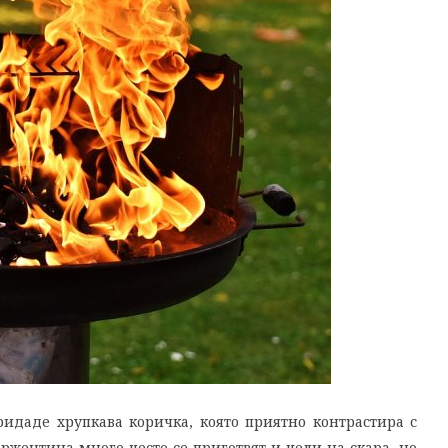
ридаде хрупкава коричка, която приятно контрастира с
ржентина много често се приготвят и цели на скара, но