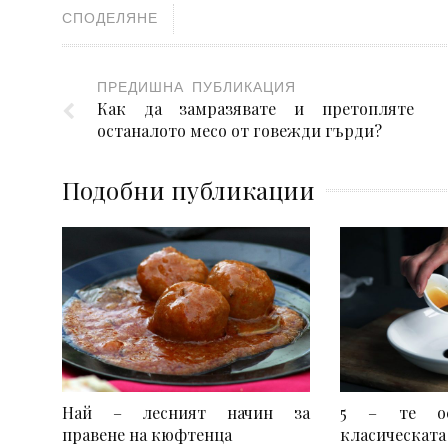
СПОДЕЛЯНЕ
ПРЕДИШНА ПУБЛИКАЦИЯ
Как да замразявате и претопляте
останалото месо от говежди гърди?
Подобни публикации
Най – лесният начин за
5 – те ос
правене на кюфтенца
класическата