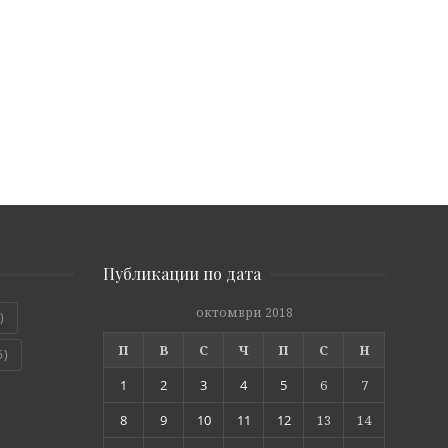
Публикации по дата
октомври 2018
)
П
В
С
Ч
П
С
Н
6)
1
2
3
4
5
6
7
8
9
10
11
12
13
14