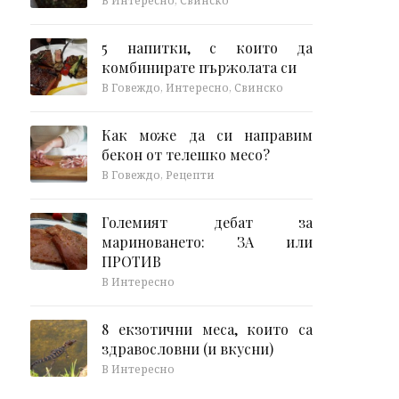
В Интересно, Свинско
5 напитки, с които да
комбинирате пържолата си
В Говеждо, Интересно, Свинско
Как може да си направим
бекон от телешко месо?
В Говеждо, Рецепти
Големият дебат за
мариноването: ЗА или
ПРОТИВ
В Интересно
8 екзотични меса, които са
здравословни (и вкусни)
В Интересно