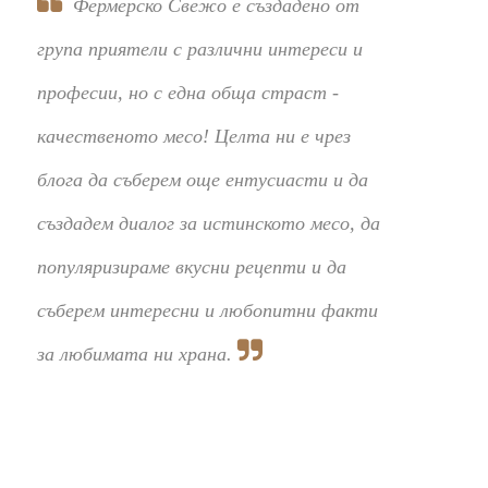
Фермерско Свежо е създадено от
група приятели с различни интереси и
професии, но с една обща страст -
качественото месо! Целта ни е чрез
блога да съберем още ентусиасти и да
създадем диалог за истинското месо, да
популяризираме вкусни рецепти и да
съберем интересни и любопитни факти
за любимата ни храна.