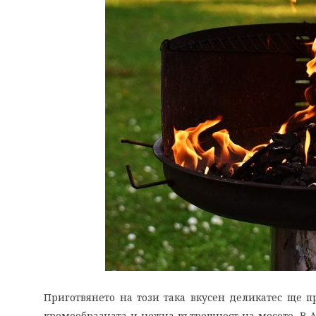
Приготвянето на този така вкусен деликатес ще п
кремообразната и нежна вътрешност на месото. В А