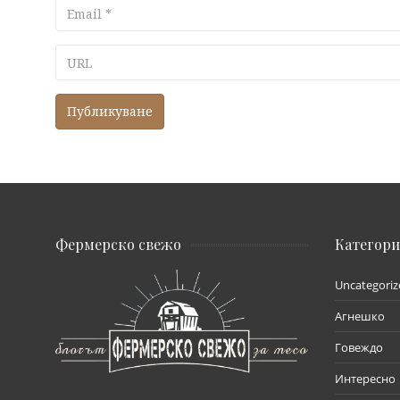
Email
URL
Фермерско свежо
Категор
Uncategoriz
Агнешко
Говеждо
Интересно