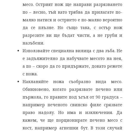
месо. Острият нож ще направи разрязването
по – лесно, тъй като трябва да прилагате по-
малко натиск и острието е по-малко вероятно
да се плъзне. Но също така, с остър нож
разрезите ви ще бъдат чисти, а не груби и
назъбени.
Използвайте специална вилица с два зъба. Не
е задължително да набучвате месото на нея,
а по – скоро да го придържате, докато режете
с ножа.
Накланяйте ножа съобразно вида месо.
Обикновено, когато разрязвате печено или
пържола, го правите под ъгъл от 90 градуса –
например печеното свинско филе срязвате
право надолу. Но има и изключения. Да
кажем, че ще порционирате печено месо с
кост, например агнешки бут. В този случай