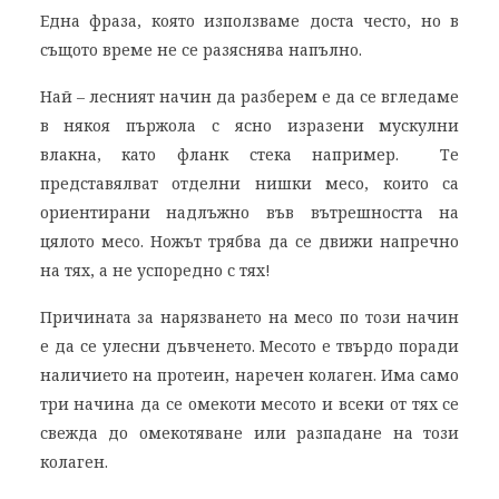
Една фраза, която използваме доста често, но в
същото време не се разяснява напълно.
Най – лесният начин да разберем е да се вгледаме
в някоя пържола с ясно изразени мускулни
влакна, като фланк стека например. Те
представялват отделни нишки месо, които са
ориентирани надлъжно във вътрешността на
цялото месо. Ножът трябва да се движи напречно
на тях, а не успоредно с тях!
Причината за нарязването на месо по този начин
е да се улесни дъвченето. Месото е твърдо поради
наличието на протеин, наречен колаген. Има само
три начина да се омекоти месото и всеки от тях се
свежда до омекотяване или разпадане на този
колаген.