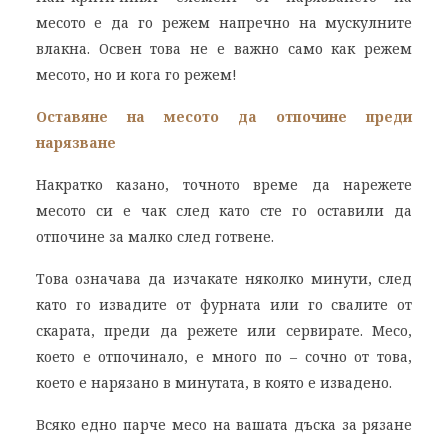
месото е да го режем напречно на мускулните
влакна. Освен това не е важно само как режем
месото, но и кога го режем!
Оставяне на месото да отпочине преди
нарязване
Накратко казано, точното време да нарежете
месото си е чак след като сте го оставили да
отпочине за малко след готвене.
Това означава да изчакате няколко минути, след
като го извадите от фурната или го свалите от
скарата, преди да режете или сервирате. Месо,
което е отпочинало, е много по – сочно от това,
което е нарязано в минутата, в която е извадено.
Всяко едно парче месо на вашата дъска за рязане