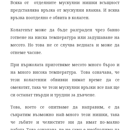
Всяка от отделните мускулни нишки всъщност
представлява връзка от мускулни влакна. И всяка
връзка поотделно е обвита в колаген.
Колагенът може да бъде разграден чрез бавно
готвене на ниска температура или задушаване на
месото. Но това не се случва веднага и може да
отнеме часове.
При пържолата приготвяме месото много бързо и
на много висока температура. Това означава, че
тези колагенни обвивки нямат време да се
омекотят, така че тези мускулни връзки все пак ще
си останат твърди и трудни за дъвчене.
Това, което се опитваме да направим, е да
съкратим възможно най-много тези нишки, така
че зъбите и челюстите ни да имат по-малко
работа. Това означава, че не само е необходимо да