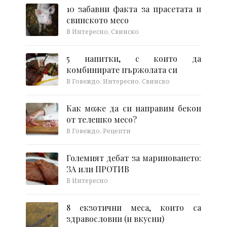
10 забавни факта за прасетата и
свинското месо
В Интересно, Свинско
5 напитки, с които да
комбинирате пържолата си
В Говеждо, Интересно, Свинско
Как може да си направим бекон
от телешко месо?
В Говеждо, Рецепти
Големият дебат за мариноването:
ЗА или ПРОТИВ
В Интересно
8 екзотични меса, които са
здравословни (и вкусни)