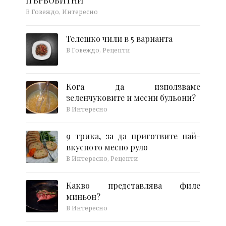
ПЪРВОБИТНИ
В Говеждо, Интересно
Телешко чили в 5 варианта
В Говеждо, Рецепти
Кога да използваме
зеленчуковите и месни бульони?
В Интересно
9 трика, за да приготвите най-
вкусното месно руло
В Интересно, Рецепти
Какво представлява филе
миньон?
В Интересно