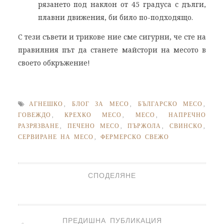
рязането под наклон от 45 градуса с дълги,
плавни движения, би било по-подходящо.
С тези съвети и трикове ние сме сигурни, че сте на
правилния път да станете майстори на месото в
своето обкръжение!
АГНЕШКО
,
БЛОГ ЗА МЕСО
,
БЪЛГАРСКО МЕСО
,
ГОВЕЖДО
,
КРЕХКО МЕСО
,
МЕСО
,
НАПРЕЧНО
РАЗРЯЗВАНЕ
,
ПЕЧЕНО МЕСО
,
ПЪРЖОЛА
,
СВИНСКО
,
СЕРВИРАНЕ НА МЕСО
,
ФЕРМЕРСКО СВЕЖО
СПОДЕЛЯНЕ
ПРЕДИШНА ПУБЛИКАЦИЯ