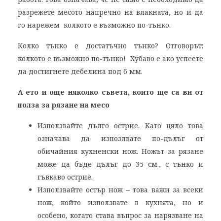
разрежете месото напречно на влакната, но и да
го нарежем колкото е възможно по-тънко.
Колко тънко е достатъчно тънко? Отговорът:
колкото е възможно по-тънко! Хубаво е ако успеете
да достигнете дебелина под 6 мм.
А ето и още няколко съвета, които ще са ви от
полза за рязане на месо
Използвайте дълго острие. Като цяло това
означава да изпозлвате по-дълъг от
обичайния кухненски нож. Ножът за рязане
може да бъде дълъг до 35 см., с тънко и
гъвкаво острие.
Използвайте остър нож – това важи за всеки
нож, който използвате в кухнята, но и
особено, когато става въпрос за нарязване на