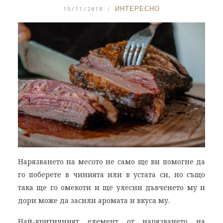
15/11/2018
ИНТЕРЕСНО
Нарязването на месото не само ще ви помогне да
го поберете в чинията или в устата си, но също
така ще го омекоти и ще улесни дъвченето му и
дори може да засили аромата и вкуса му.
Най-критичният елемент от нарязването на