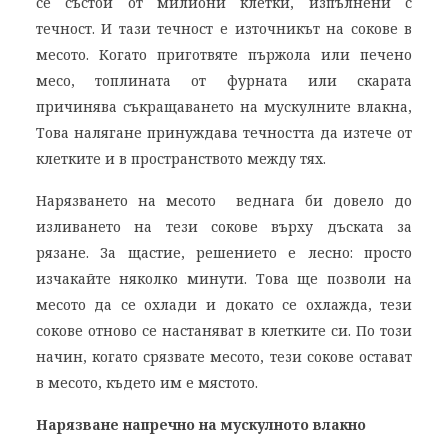
се състои от милиони клетки, изпълнени с
течност. И тази течност е източникът на сокове в
месото. Когато приготвяте пържола или печено
месо, топлината от фурната или скарата
причинява съкращаването на мускулните влакна,
Това налягане принуждава течността да изтече от
клетките и в пространството между тях.
Нарязването на месото веднага би довело до
изливането на тези сокове върху дъската за
рязане. За щастие, решението е лесно: просто
изчакайте няколко минути. Това ще позволи на
месото да се охлади и докато се охлажда, тези
сокове отново се настаняват в клетките си. По този
начин, когато срязвате месото, тези сокове остават
в месото, където им е мястото.
Нарязване напречно на мускулното влакно