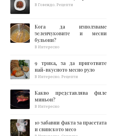
В Говеждо, Рецепти
Кога да използваме
зеленчуковите и месни
бульони?
В Интересно
9 трика, за да приготвите
най-вкусното месно руло
В Интересно, Рецепти
Какво представлява филе
миньон?
В Интересно
10 забавни факта за прасетата
и свинското месо