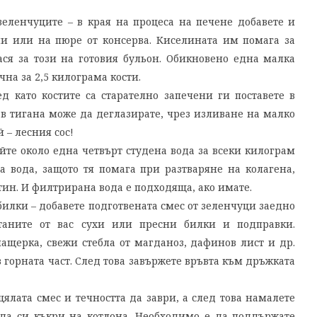
зеленчуците – в края на процеса на печене добавете и
и или на пюре от консерва. Киселината им помага за
ся за този на готовия бульон. Обикновено една малка
на за 2,5 килограма кости.
д като костите са старателно запечени ги поставете в
о в тигана може да деглазирате, чрез изливане на малко
й – лесния сос!
айте около една четвърт студена вода за всеки килограм
а вода, защото тя помага при разтваряне на колагена,
атин. И филтрирана вода е подходяща, ако имате.
билки – добавете подготвената смес от зеленчуци заедно
таните от вас сухи или пресни билки и подправки.
ащерка, свежи стебла от магданоз, дафинов лист и др.
в горната част. След това завържете връвта към дръжката
цялата смес и течността да заври, а след това намалете
о да си къкри на котлона. Необходимо е да поддържате