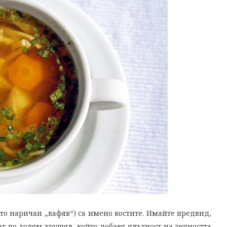
сто наричан „кафяв“) са имено костите. Имайте предвид,
т по-голям хрущял, който добавя плътност на течността