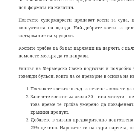
под формата на желатин.
Повечето супермаркети продават кости за супа, 
консултанта на щанда. Най-добрите кости за целт
съдържание на хрущяли.
Костите трябва да бъдат нарязани на парчета с дъл
помолете месаря да го направи.
Екипът на Фермерско Свежо подготви и подробно у
говежди бульон, който да се превърне в основа на на
Поставете костите в съд за печене – можете да
Запечете костите за около 30 – ина минути – пе
това време те трябва умерено да покафенеят.
крайния продукт.
Добавете в тигана предварително подготвена
25% целина. Нарежете ги на едри парчета, но