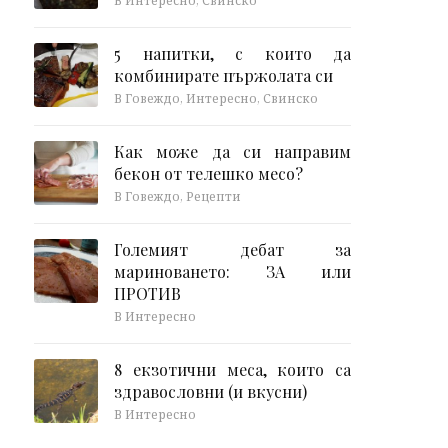
В Интересно, Свинско
5 напитки, с които да
комбинирате пържолата си
В Говеждо, Интересно, Свинско
Как може да си направим
бекон от телешко месо?
В Говеждо, Рецепти
Големият дебат за
мариноването: ЗА или
ПРОТИВ
В Интересно
8 екзотични меса, които са
здравословни (и вкусни)
В Интересно