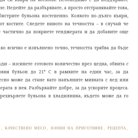
е. Недейте да разбърквате, а просто отстранявайте това,
бистрите бульона постепенно. Колкото по-дълго къкри,
от костите. Следете нивото на течността – в случай че
е частично да покриете тенджерата и да добавите още
ако всичко е изпълнено точно, течността трябва да бъде
ади – изсипете готовото количество през цедка, обвита с
товия бульон до 21° C в рамките на един час, за да
лесно може да стане като напълните мивката с лед или
рата в нея. Разбъркайте добре, за да ускорите процеса.
прехвърлете бульона в хладилника, където може да го
Ч
,
КАЧЕСТВЕНО МЕСО
,
НАЧИН НА ПРИГОТВЯНЕ
,
РЕЦЕПТА
,