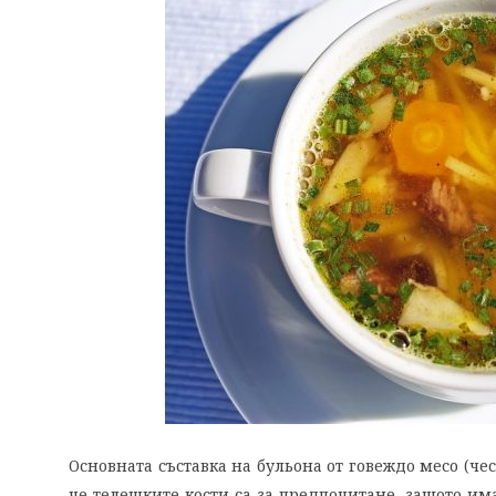
Основната съставка на бульона от говеждо месо (че
че телешките кости са за предпочитане, защото има