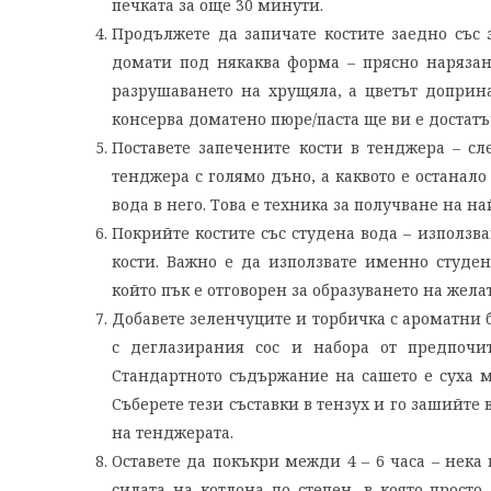
печката за още 30 минути.
Продължете да запичате костите заедно със 
домати под някаква форма – прясно нарязан
разрушаването на хрущяла, а цветът доприна
консерва доматено пюре/паста ще ви е достатъч
Поставете запечените кости в тенджера – сле
тенджера с голямо дъно, а каквото е останал
вода в него. Това е техника за получване на на
Покрийте костите със студена вода – използв
кости. Важно е да използвате именно студен
който пък е отговорен за образуването на жел
Добавете зеленчуците и торбичка с ароматни 
с деглазирания сос и набора от предпочи
Стандартното съдържание на сашето е суха м
Съберете тези съставки в тензух и го зашийте 
на тенджерата.
Оставете да покъкри межди 4 – 6 часа – нека 
силата на котлона до степен, в която прост