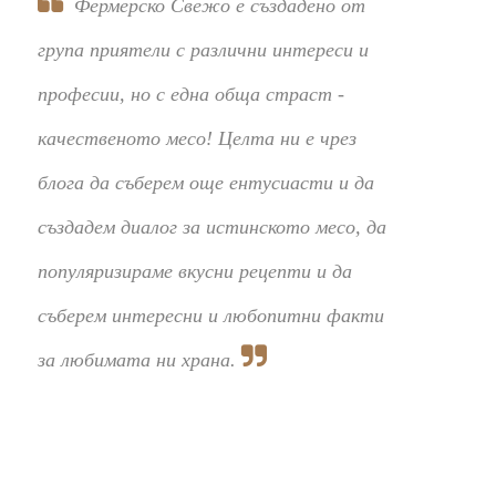
Фермерско Свежо е създадено от
група приятели с различни интереси и
професии, но с една обща страст -
качественото месо! Целта ни е чрез
блога да съберем още ентусиасти и да
създадем диалог за истинското месо, да
популяризираме вкусни рецепти и да
съберем интересни и любопитни факти
за любимата ни храна.