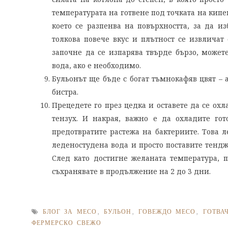
температурата на готвене под точката на кипен
което се разпенва на повърхността, за да из
толкова повече вкус и плътност се извличат 
започне да се изпарява твърде бързо, может
вода, ако е необходимо.
Бульонът ще бъде с богат тъмнокафяв цвят – 
бистра.
Прецедете го през цедка и оставете да се охл
тензух. И накрая, важно е да охладите го
предотвратите растежа на бактериите. Това 
леденостудена вода и просто поставите тендже
След като достигне желаната температура, 
съхранявате в продължение на 2 до 3 дни.
БЛОГ ЗА МЕСО
,
БУЛЬОН
,
ГОВЕЖДО МЕСО
,
ГОТВА
ФЕРМЕРСКО СВЕЖО