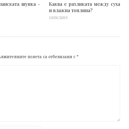
панската шунка –
Каква е разликата между суха
и влажна топлина?
10/01/2019
лжителните полета са отбелязани с
*