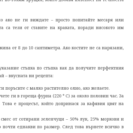
но ако не ги виждате – просто попитайте месаря или
а са тези от ставите на краката, поради високото им
жина от 8 до 10 сантиметра. Ако костите не са нарязани,
казание стъпка по стъпка как да получите перфектния
й – вкусната ви рецепта:
 ги поръсите с малко растително олио, ако желаете.
чете ги в гореща фурна (220 ° С) за около половин час. За
 Това е процесът, който допринася за кафявия цвят на
 смес от сотирани зеленчуци – 50% лук, 25% моркови и
 почти еднакви по размер. След това върнете всичко в