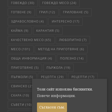
ГОВЕЖДО
(30)
ГОВЕЖДО МЕСО
(24)
ГОТВЕНЕ
(9)
ГРИЛ
(12)
ГРИЛОВАНЕ
(5)
ЗДРАВОСЛОВНО
(4)
ИНТЕРЕСНО
(17)
КАЙМА
(9)
КАРАНТИЯ
(5)
КАЧЕСТВЕНО МЕСО
(65)
ЛЮБОПИТНО
(7)
МЕСО
(101)
МЕТОД НА ПРИГОТВЯНЕ
(6)
ОБЩА ИНФОРМАЦИЯ
(4)
ПОЛЕЗНО
(14)
ПРИГОТВЯНЕ
(5)
ПЪРЖОЛА
(19)
ПЪРЖОЛИ
(5)
РЕЦЕПТА
(29)
РЕЦЕПТИ
(17)
СВИНСКО
(25)
СВИНСКО МЕСО
(36)
Този сайт използва бисквитки.
СКАРА
(10)
СЛОУ КУКЪР
(5)
СОС
(6)
Повече информация.
СЪВЕТИ
(10)
ТЕЛЕШКО
(7)
Съгласен съм.