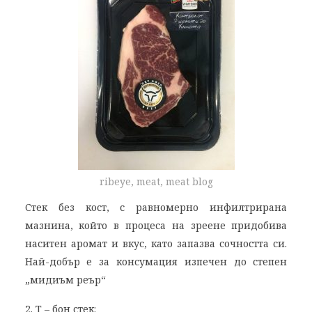
ribeye, meat, meat blog
Стек без кост, с равномерно инфилтрирана
мазнина, който в процеса на зреене придобива
наситен аромат и вкус, като запазва сочността си.
Най-добър е за консумация изпечен до степен
„мидиъм реър“
2. Т – бон стек: