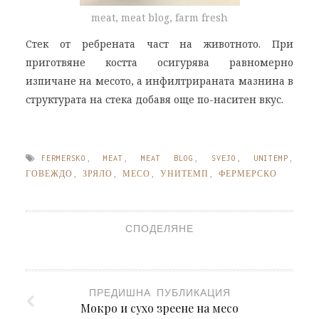
meat, meat blog, farm fresh
Стек от ребрената част на животното. При
приготвяне костта осигурява равномерно
изпичане на месото, а инфилтрираната мазнина в
структурата на стека добавя още по-наситен вкус.
FERMERSKO
,
MEAT
,
MEAT BLOG
,
SVEJO
,
UNITEMP
,
ГОВЕЖДО
,
ЗРЯЛО
,
МЕСО
,
УНИТЕМП
,
ФЕРМЕРСКО
СПОДЕЛЯНЕ
ПРЕДИШНА ПУБЛИКАЦИЯ
Мокро и сухо зреене на месо