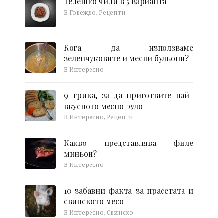
Телешко чили в 5 варианта
В Говеждо, Рецепти
Кога да използваме
зеленчуковите и месни бульони?
В Интересно
9 трика, за да приготвите най-
вкусното месно руло
В Интересно, Рецепти
Какво представлява филе
миньон?
В Интересно
10 забавни факта за прасетата и
свинското месо
В Интересно, Свинско