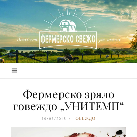
Фермерско зряло
говеждо „УНИТЕМП“
19/07/2018
ГОВЕЖДО