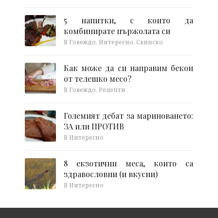
5 напитки, с които да
комбинирате пържолата си
В Говеждо, Интересно, Свинско
Как може да си направим бекон
от телешко месо?
В Говеждо, Рецепти
Големият дебат за мариноването:
ЗА или ПРОТИВ
В Интересно
8 екзотични меса, които са
здравословни (и вкусни)
В Интересно