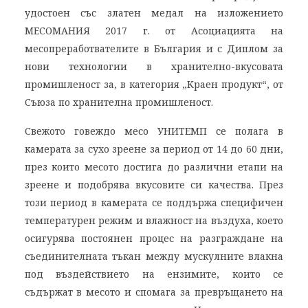
удостоен със златен медал на изложението
МЕСОМАНИЯ 2017 г. от Асоциацията на
месопреработвателите в България и с Диплом за
нови технологии в хранително-вкусовата
промишленост за, в категория „Краен продукт“, от
Съюза по хранителна промишленост.
Свежото говеждо месо УНИТЕМП се полага в
камерата за сухо зреене за период от 14 до 60 дни,
през които месото достига до различни етапи на
зреене и подобрява вкусовите си качества. През
този период в камерата се поддържа специфичен
температурен режим и влажност на въздуха, което
осигурява постоянен процес на разграждане на
съединителната тъкан между мускулните влакна
под въздействието на ензимите, които се
съдържат в месото и спомага за превръщането на