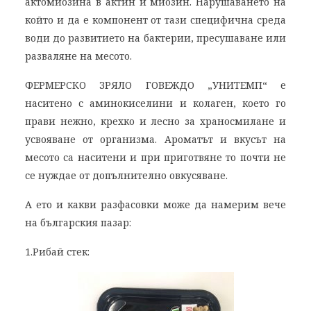
актомиозина в актин и миозин. Нарушаването на
който и да е компонент от тази специфична среда
води до развитието на бактерии, пресушаване или
разваляне на месото.
ФЕРМЕРСКО ЗРЯЛО ГОВЕЖДО „УНИТЕМП“ е
наситено с аминокиселини и колаген, което го
прави нежно, крехко и лесно за храносмилане и
усвояване от организма. Ароматът и вкусът на
месото са наситени и при приготвяне то почти не
се нуждае от допълнително овкусяване.
А ето и какви разфасовки може да намерим вече
на българския пазар:
1.Рибай стек: