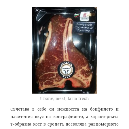
t-bone, meat, farm fresh
Съчетава в себе си нежността на бонфилето и
наситения вкус на контрафилето, а характерната
Т-образна кост в средата позволява равномерното