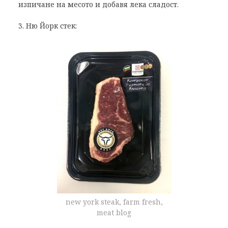
изпичане на месото и добавя лека сладост.
3. Ню Йорк стек:
new york steak, farm fresh,
meat blog