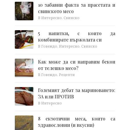
10 забавни факта за прасетата и
свинското месо
В Интересно, Свинско
5 напитки, с които да
комбинирате пържолата си
В Говеждо, Интересно, Свинско
Как може да си направим бекон
от телешко месо?
В Говеждо, Рецепти
Големият дебат за мариноването:
ЗА или ПРОТИВ
В Интересно
8 екзотични меса, които са
здравословни (и вкусни)