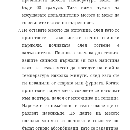
бъде 63 градуса. Така няма нужда да
изсушавате допълнително месото и може да
го оставите със сочна вътрешност.
Не оставяте месото да отпочине, след като го
приготвите – ако искате сочни свински
пържоли, почивката след готвене е
задължителна. Почивка означава да оставите
вашите свински пържоли (и това наистина
важи за всяко месо) да поседят на стайна
температура няколко минути, след като сте
ги извадили от скарата или фурната. Когато
приготвяте парче месо, соковете се насочват
към центъра, далеч от източника на топлина.
Нарежете го незабавно и тези сокове ще се
разлеят навсякъде. Но дайте на месото
няколко минути за почивка и соковете ще
бъдат отново абсорбирани, като се гарантира,