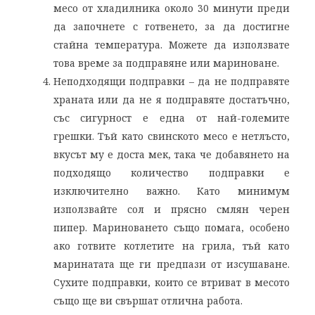
месо от хладилника около 30 минути преди
да започнете с готвенето, за да достигне
стайна температура. Можете да използвате
това време за подправяне или мариноване.
Неподходящи подправки – да не подправяте
храната или да не я подправяте достатъчно,
със сигурност е една от най-големите
грешки. Тъй като свинското месо е нетлъсто,
вкусът му е доста мек, така че добавянето на
подходящо количество подправки е
изключително важно. Като минимум
използвайте сол и прясно смлян черен
пипер. Мариноването също помага, особено
ако готвите котлетите на грила, тъй като
маринатата ще ги предпази от изсушаване.
Сухите подправки, които се втриват в месото
също ще ви свършат отлична работа.