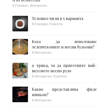
В Говеждо, Интересно
Телешко чили в 5 варианта
В Говеждо, Рецепти
Кога да използваме
зеленчуковите и месни бульони?
В Интересно
9 трика, за да приготвите най-
вкусното месно руло
В Интересно, Рецепти
Какво представлява филе
миньон?
В Интересно