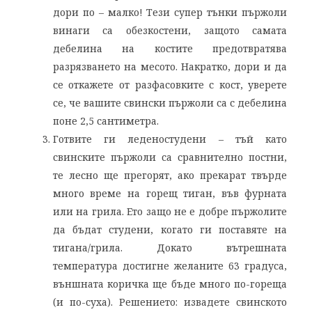
дори по – малко! Тези супер тънки пържоли
винаги са обезкостени, защото самата
дебелина на костите предотвратява
разрязването на месото. Накратко, дори и да
се откажете от разфасовките с кост, уверете
се, че вашите свински пържоли са с дебелина
поне 2,5 сантиметра.
Готвите ги леденостудени – тъй като
свинските пържоли са сравнително постни,
те лесно ще прегорят, ако прекарат твърде
много време на горещ тиган, във фурната
или на грила. Ето защо не е добре пържолите
да бъдат студени, когато ги поставяте на
тигана/грила. Докато вътрешната
температура достигне желаните 63 градуса,
външната коричка ще бъде много по-гореща
(и по-суха). Решението: извадете свинското