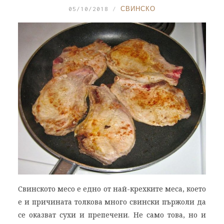
05/10/2018
СВИНСКО
Свинското месо е едно от най-крехките меса, което
е и причината толкова много свински пържоли да
се оказват сухи и препечени. Не само това, но и