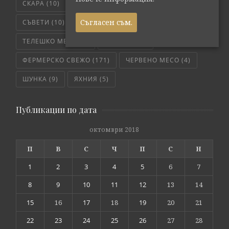
СКАРА
(10)
СЛОУ КУКЪР
(5)
СОС
(6)
Съгласен съм.
СЪВЕТИ
(10)
ТЕЛЕШКО
(7)
ТЕЛЕШКО МЕСО
(6)
ТРИКОВЕ
(8)
ФЕРМЕРСКО СВЕЖО
(171)
ЧЕРВЕНО МЕСО
(4)
ШУНКА
(9)
ЯХНИЯ
(5)
Публикации по дата
октомври 2018
П
В
С
Ч
П
С
Н
1
2
3
4
5
6
7
8
9
10
11
12
13
14
15
16
17
18
19
20
21
22
23
24
25
26
27
28