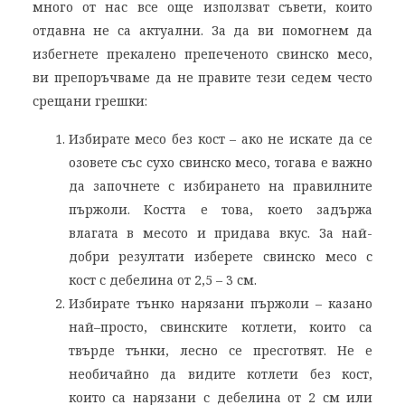
много от нас все още използват съвети, които
отдавна не са актуални. За да ви помогнем да
избегнете прекалено препеченото свинско месо,
ви препоръчваме да не правите тези седем често
срещани грешки:
Избирате месо без кост – ако не искате да се
озовете със сухо свинско месо, тогава е важно
да започнете с избирането на правилните
пържоли. Костта е това, което задържа
влагата в месото и придава вкус. За най-
добри резултати изберете свинско месо с
кост с дебелина от 2,5 – 3 см.
Избирате тънко нарязани пържоли – казано
най–просто, свинските котлети, които са
твърде тънки, лесно се пресготвят. Не е
необичайно да видите котлети без кост,
които са нарязани с дебелина от 2 см или