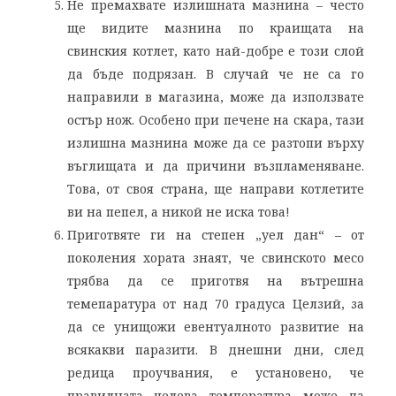
Не премахвате излишната мазнина – често
ще видите мазнина по краищата на
свинския котлет, като най-добре е този слой
да бъде подрязан. В случай че не са го
направили в магазина, може да използвате
остър нож. Особено при печене на скара, тази
излишна мазнина може да се разтопи върху
въглищата и да причини възпламеняване.
Това, от своя страна, ще направи котлетите
ви на пепел, а никой не иска това!
Приготвяте ги на степен „уел дан“ – от
поколения хората знаят, че свинското месо
трябва да се приготвя на вътрешна
темепаратура от над 70 градуса Целзий, за
да се унищожи евентуалното развитие на
всякакви паразити. В днешни дни, след
редица проучвания, е установено, че
правилната целева температура може да