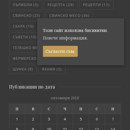
ПЪРЖОЛИ
(5)
РЕЦЕПТА
(29)
РЕЦЕПТИ
(17)
СВИНСКО
(25)
СВИНСКО МЕСО
(36)
СКАРА
(10)
СЛОУ КУКЪР
(5)
СОС
(6)
Този сайт използва бисквитки.
СЪВЕТИ
(10)
ТЕЛЕШКО
(7)
Повече информация.
ТЕЛЕШКО МЕСО
(6)
ТРИКОВЕ
(8)
Съгласен съм.
ФЕРМЕРСКО СВЕЖО
(171)
ЧЕРВЕНО МЕСО
(4)
ШУНКА
(9)
ЯХНИЯ
(5)
Публикации по дата
октомври 2018
П
В
С
Ч
П
С
Н
1
2
3
4
5
6
7
8
9
10
11
12
13
14