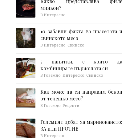
Какво представлява филе
миньон?
В Интересно
10 забавни факта за прасетата и
свинското месо
В Интересно, Свинско
5 напитки, с които да
комбинирате пържолата си
В Говеждо, Интересно, Свинско
Как може да си направим бекон
от телешко месо?
В Говеждо, Рецепти
Големият дебат за мариноването:
ЗА или ПРОТИВ
В Интересно