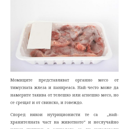
Момиците представляват органно месо от
тимусната жлеза и панкреаса. Най-често може да
намерите такива от телешко или агнешко месо, но
се срещат и от свинско, и говеждо.
Според някои нутриционисти те са „най-
хранителната част на животното“ и неслучайно