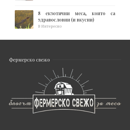
8 екзотични меса, които са
здравословни (и вкусни)
В Интересно
Фермерско свежо