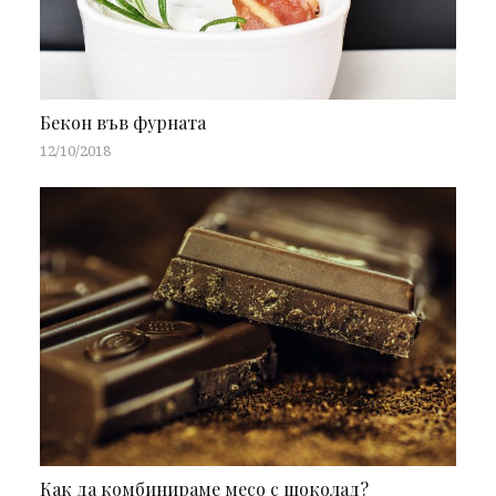
Бекон във фурната
12/10/2018
Как да комбинираме месо с шоколад?