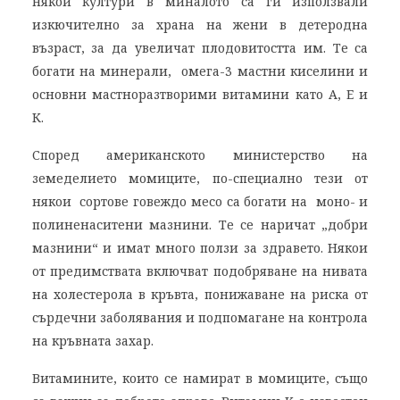
някои култури в миналото са ги използвали
изкючително за храна на жени в детеродна
възраст, за да увеличат плодовитостта им. Те са
богати на минерали, омега-3 мастни киселини и
основни мастноразтворими витамини като А, Е и
К.
Според американското министерство на
земеделието момиците, по-специално тези от
някои сортове говеждо месо са богати на моно- и
полиненаситени мазнини. Те се наричат „добри
мазнини“ и имат много ползи за здравето. Някои
от предимствата включват подобряване на нивата
на холестерола в кръвта, понижаване на риска от
сърдечни заболявания и подпомагане на контрола
на кръвната захар.
Витамините, които се намират в момиците, също