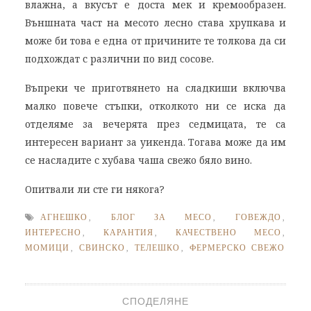
влажна, а вкусът е доста мек и кремообразен.
Външната част на месото лесно става хрупкава и
може би това е една от причините те толкова да си
подхождат с различни по вид сосове.
Въпреки че приготвянето на сладкиши включва
малко повече стъпки, отколкото ни се иска да
отделяме за вечерята през седмицата, те са
интересен вариант за уикенда. Тогава може да им
се насладите с хубава чаша свежо бяло вино.
Опитвали ли сте ги някога?
АГНЕШКО
,
БЛОГ ЗА МЕСО
,
ГОВЕЖДО
,
ИНТЕРЕСНО
,
КАРАНТИЯ
,
КАЧЕСТВЕНО МЕСО
,
МОМИЦИ
,
СВИНСКО
,
ТЕЛЕШКО
,
ФЕРМЕРСКО СВЕЖО
СПОДЕЛЯНЕ