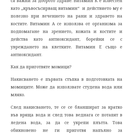
са важни за доброто здраве. Витамин К е известен
като „кръвосъсирващ витамин“ и действието му е
полезно при лечението на рани и здравето на
костите. Витамин А се използва от организма за
подпомагане на зрението, кожата и костите и
действа като антиоксидант, борейки се с
увреждането на клетките. Витамин Е също е
антиоксидант.
Как да приготвяте момици?
Накисването е първата стъпка в подготовката на
момиците. Може да използвате студена вода или
мляко.
След накисването, те се се бланшират за кратко
във вряща вода и след това веднага се потапят в
ледена вода, за да се укрепи плътта. Това
обикновено не ги приготвя напълно за