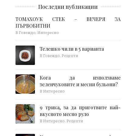
Последни публикации
ТОМАХОУК СТЕК – ВЕЧЕРЯ ЗА
ПЪРВОБИТНИ
В Говеждо, Интересно
Телешко чили в 5 варианта
В Говеждо, Рецепти
Кога да използваме
зеленчуковите и месни бульони?
В Интересно
9 трика, за да приготвите най-
вкусното месно руло
В Интересно, Рецепти