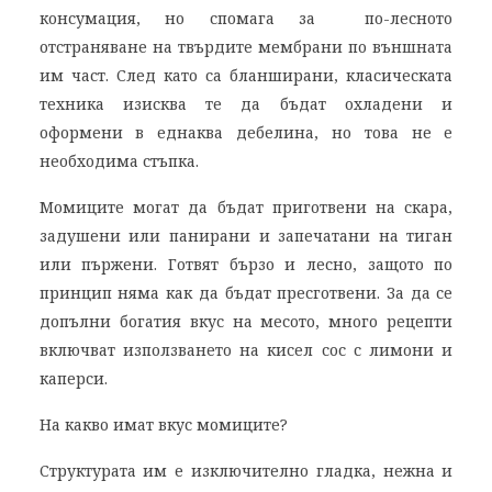
консумация, но спомага за по-лесното
отстраняване на твърдите мембрани по външната
им част. След като са бланширани, класическата
техника изисква те да бъдат охладени и
оформени в еднаква дебелина, но това не е
необходима стъпка.
Момиците могат да бъдат приготвени на скара,
задушени или панирани и запечатани на тиган
или пържени. Готвят бързо и лесно, защото по
принцип няма как да бъдат пресготвени. За да се
допълни богатия вкус на месото, много рецепти
включват използването на кисел сос с лимони и
каперси.
На какво имат вкус момиците?
Структурата им е изключително гладка, нежна и