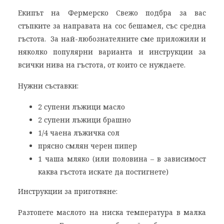
Екипът на Фермерско Свежо подбра за вас
стъпките за направата на сос бешамел, със средна
гъстота. За най-любознателните сме приложили и
няколко популярни варианта и инструкции за
всички нива на гъстота, от които се нуждаете.
Нужни съставки:
2 супени лъжици масло
2 супени лъжици брашно
1/4 чаена лъжичка сол
прясно смлян черен пипер
1 чаша мляко (или половина – в зависимост
каква гъстота искате да постигнете)
Инструкции за приготвяне:
Разтопете маслото на ниска температура в малка