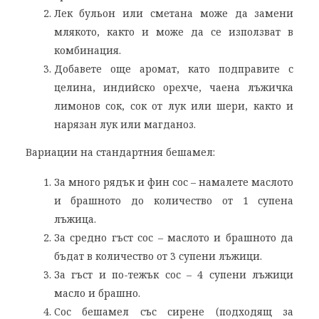
Лек бульон или сметана може да замени
млякото, както и може да се използват в
комбинация.
Добавете още аромат, като подправите с
целина, индийско орехче, чаена лъжичка
лимонов сок, сок от лук или шери, както и
нарязан лук или магданоз.
Вариации на стандартния бешамел:
За много рядък и фин сос – намалете маслото
и брашното до количество от 1 супена
лъжица.
За средно гъст сос – маслото и брашното да
бъдат в количество от 3 супени лъжици.
За гъст и по-тежък сос – 4 супени лъжици
масло и брашно.
Сос бешамел със сирене (подходящ за