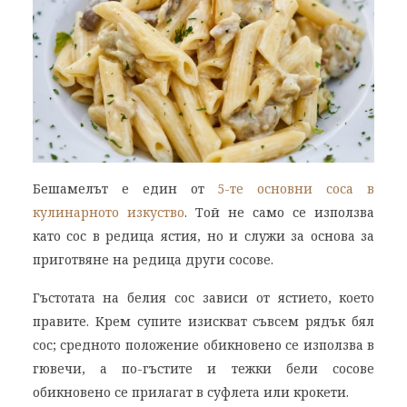
Бешамелът е един от
5-те основни соса в
кулинарното изкуство
. Той не само се използва
като сос в редица ястия, но и служи за основа за
приготвяне на редица други сосове.
Гъстотата на белия сос зависи от ястието, което
правите. Крем супите изискват съвсем рядък бял
сос; средното положение обикновено се използва в
гювечи, а по-гъстите и тежки бели сосове
обикновено се прилагат в суфлета или крокети.