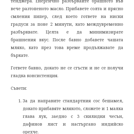
тенджера. Енергично разбъркайте брашното във
вече разтопеното масло. Прибавете солта и прясно
смления пипер, след което гответе на ниски
градуси за поне 2 минути, като междувременно
разбърквате. Целта е да минимизирате
брашнения вкус. После бавно добавете чашата
мляко, като през това време продължавате да
бъркате.
Гответе бавно, докато не се сгъсти и не се получи
гладка консистенция.
Съвети:
За да направите стандартния сос бешамел,
докато прибавяте млякото, сложете и 1 малка
глава лук, заедно с 3 скилидки чесън,
дафинов лист и настъргано индийско
орехче.