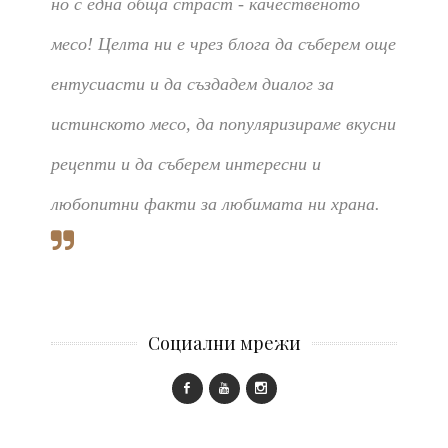
но с една обща страст - качественото
месо! Целта ни е чрез блога да съберем още
ентусиасти и да създадем диалог за
истинското месо, да популяризираме вкусни
рецепти и да съберем интересни и
любопитни факти за любимата ни храна.
Социални мрежи