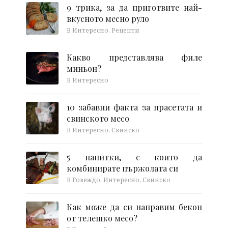
9 трика, за да приготвите най-
вкусното месно руло
В Интересно, Рецепти
Какво представлява филе
миньон?
В Интересно
10 забавни факта за прасетата и
свинското месо
В Интересно, Свинско
5 напитки, с които да
комбинирате пържолата си
В Говеждо, Интересно, Свинско
Как може да си направим бекон
от телешко месо?