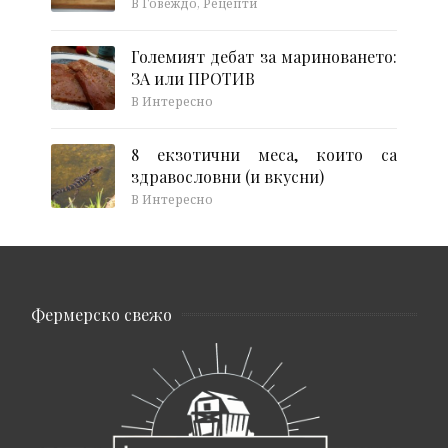
В Говеждо, Рецепти
Големият дебат за мариноването:
ЗА или ПРОТИВ
В Интересно
8 екзотични меса, които са
здравословни (и вкусни)
В Интересно
Фермерско свежо