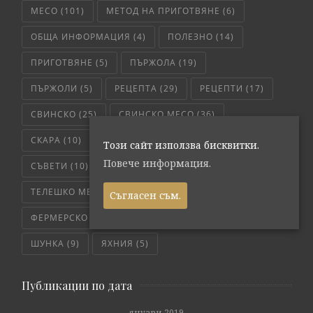
МЕСО
(101)
МЕТОД НА ПРИГОТВЯНЕ
(6)
ОБЩА ИНФОРМАЦИЯ
(4)
ПОЛЕЗНО
(14)
ПРИГОТВЯНЕ
(5)
ПЪРЖОЛА
(19)
ПЪРЖОЛИ
(5)
РЕЦЕПТА
(29)
РЕЦЕПТИ
(17)
СВИНСКО
(25)
СВИНСКО МЕСО
(36)
СКАРА
(10)
СЛОУ КУКЪР
(5)
СОС
(6)
Този сайт използва бисквитки.
Повече информация.
СЪВЕТИ
(10)
ТЕЛЕШКО
(7)
ТЕЛЕШКО МЕСО
(6)
ТРИКОВЕ
(8)
Съгласен съм.
ФЕРМЕРСКО СВЕЖО
(171)
ЧЕРВЕНО МЕСО
(4)
ШУНКА
(9)
ЯХНИЯ
(5)
Публикации по дата
януари 2019