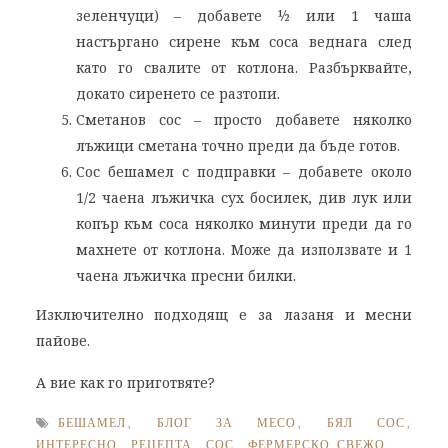
зеленчуци) – добавете ½ или 1 чаша
настъргано сирене към соса веднага след
като го свалите от котлона. Разбърквайте,
докато сиренето се разтопи.
Сметанов сос – просто добавете няколко
лъжици сметана точно преди да бъде готов.
Сос бешамел с подправки – добавете около
1/2 чаена лъжичка сух босилек, див лук или
копър към соса няколко минути преди да го
махнете от котлона. Може да използвате и 1
чаена лъжичка пресни билки.
Изключително подходящ е за лазаня и месни
пайове.
А вие как го приготвяте?
БЕШАМЕЛ
,
БЛОГ ЗА МЕСО
,
БЯЛ СОС
,
ИНТЕРЕСНО
,
РЕЦЕПТА
,
СОС
,
ФЕРМЕРСКО СВЕЖО