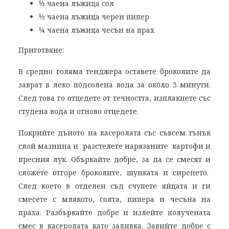
½ чаена лъжица сол
½ чаена лъжица черен пипер
¼ чаена лъжица чесън на прах
Приготвяне:
В средно голяма тенджера оставете броколите да
заврат в леко подсолена вода за около 3 минути.
След това го отцедете от течността, изплакнете със
студена вода и отново отцедете.
Покрийте дъното на касеролата със съвсем тънък
слой мазнина и разстелете нарязаните картофи и
пресния лук. Объркайте добре, за да се смесят и
сложете отгоре броколите, шунката и сиренето.
След което в отделен съд счупете яйцата и ги
смесете с млякото, солта, пипера и чесъна на
праха. Разбъркайте добре и излейте получената
смес в касеролата като заливка. Завийте добре с