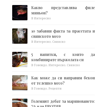
Какво представлява филе
миньон?
В Интересно
10 забавни факта за прасетата и
свинското месо
В Интересно, Свинско
5 напитки, с които да
комбинирате пържолата си
В Говеждо, Интересно, Свинско
Как може да си направим бекон
от телешко месо?
В Говеждо, Рецепти
Големият дебат за мариноването:
ЗА или ПРОТИВ