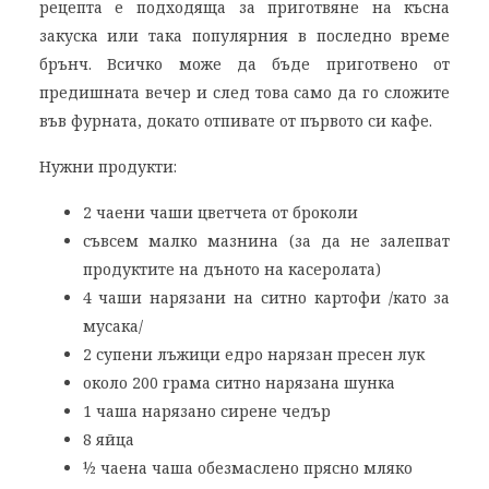
рецепта е подходяща за приготвяне на късна
закуска или така популярния в последно време
брънч. Всичко може да бъде приготвено от
предишната вечер и след това само да го сложите
във фурната, докато отпивате от първото си кафе.
Нужни продукти:
2 чаени чаши цветчета от броколи
съвсем малко мазнина (за да не залепват
продуктите на дъното на касеролата)
4 чаши нарязани на ситно картофи /като за
мусака/
2 супени лъжици едро нарязан пресен лук
около 200 грама ситно нарязана шунка
1 чаша нарязано сирене чедър
8 яйца
½ чаена чаша обезмаслено прясно мляко