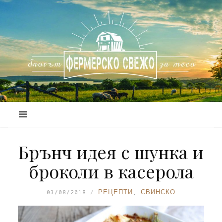
Брънч идея с шунка и
броколи в касерола
03/08/2018
РЕЦЕПТИ
,
СВИНСКО