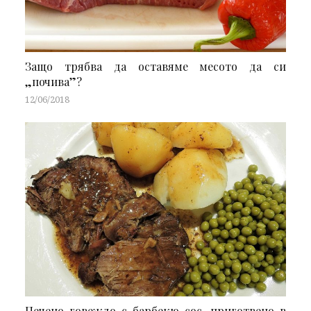
Защо трябва да оставяме месото да си
„почива”?
12/06/2018
Печено говеждо с барбекю сос, приготвено в