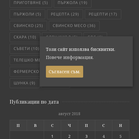
ПРИГОТВЯНЕ
(5)
ПЪРЖОЛА
(19)
ПЪРЖОЛИ
(5)
РЕЦЕПТА
(29)
РЕЦЕПТИ
(17)
СВИНСКО
(25)
СВИНСКО МЕСО
(36)
СКАРА
(10)
СЛОУ КУКЪР
(5)
СОС
(6)
СЪВЕТИ
(10)
ТЕЛЕШКО
(7)
Този сайт използва бисквитки.
Повече информация.
ТЕЛЕШКО МЕСО
(6)
ТРИКОВЕ
(8)
Съгласен съм.
ФЕРМЕРСКО СВЕЖО
(171)
ЧЕРВЕНО МЕСО
(4)
ШУНКА
(9)
ЯХНИЯ
(5)
Публикации по дата
август 2018
П
В
С
Ч
П
С
Н
1
2
3
4
5