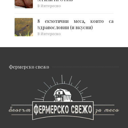
В Интересно
8 екзотични меса, които са
здравословни (и вкусни)
В Интересно
Фермерско свежо