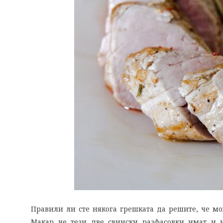
Правили ли сте някога грешката да решите, че мо
Макар че тези две свински разфасовки имат и 