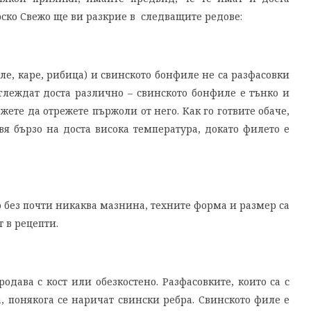
ерско Свежо ще ви разкрие в следващите редове:
е, каре, рибица) и свинското бонфиле не са разфасовки
глеждат доста различно – свинското бонфиле е тънко и
жете да отрежете пържоли от него. Как го готвите обаче,
вя бързо на доста висока температура, докато филето е
 без почти никаква мазнина, техните форма и размер са
т в рецепти.
родава с кост или обезкостено. Разфасовките, които са с
а, понякога се наричат свински ребра. Свинското филе е