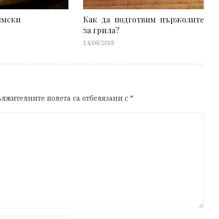
имски
Как да подготвим пържолите
за грила?
14/06/2018
лжителните полета са отбелязани с
*