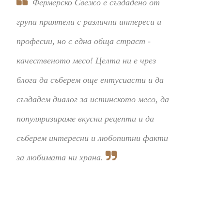
Фермерско Свежо е създадено от
група приятели с различни интереси и
професии, но с една обща страст -
качественото месо! Целта ни е чрез
блога да съберем още ентусиасти и да
създадем диалог за истинското месо, да
популяризираме вкусни рецепти и да
съберем интересни и любопитни факти
за любимата ни храна.