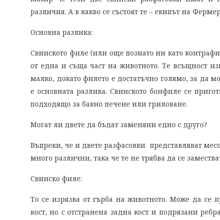
различия. А в какво се състоят те – екипът на Ферм
Основна разлика:
Свинското филе (или още познато ни като контрафил
от една и съща част на животното. Те всъщност из
малко, докато филето е достатъчно голямо, за да мо
е основната разлика. Свинското бонфиле се пригот
подходящо за бавно печене или гриловане.
Могат ли двете да бъдат заменяни едно с друго?
Въпреки, че и двете разфасовки представляват месо
много различни, така че те не трябва да се замества
Свинско филе:
То се изрязва от гърба на животното. Може да се п
кост, но с отстранена задна кост и подрязани ребр