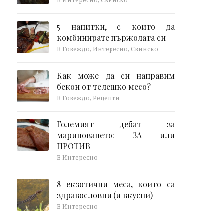
В Интересно, Свинско
5 напитки, с които да
комбинирате пържолата си
В Говеждо, Интересно, Свинско
Как може да си направим
бекон от телешко месо?
В Говеждо, Рецепти
Големият дебат за
мариноването: ЗА или
ПРОТИВ
В Интересно
8 екзотични меса, които са
здравословни (и вкусни)
В Интересно