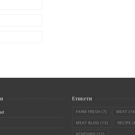
ии
Етикети
FARM FRESH
(7)
MEAT
(18
ed
MEAT BLOG
(13)
RECIPE
(
АГНЕШКО
(12)