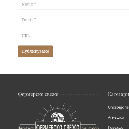
Name
Email
URL
Фермерско свежо
Категор
Uncategoriz
Агнешко
Говеждо