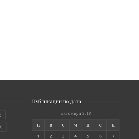
Публикации по дата
октомври 2018
)
П
В
С
Ч
П
С
Н
6)
1
2
3
4
5
6
7