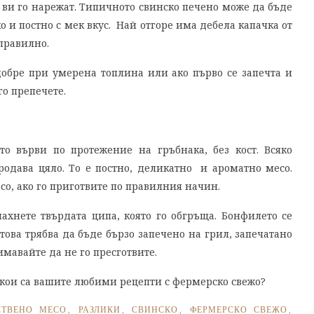
а ви го нарежат. Типичното свинско печено може да бъде
хко и постно с мек вкус. Най отгоре има дебела капачка от
 правилно.
добре при умерена топлина или ако първо се запечта и
го препечете.
то върви по протежение на гръбнака, без кост. Всяко
одава цяло. То е постно, деликатно и ароматно месо.
со, ако го приготвите по правилния начин.
махнете твърдата ципа, която го обгръща. Бонфилето се
това трябва да бъде бързо запечено на грил, запечатанo
имавайте да не го пресготвите.
и кои са вашите любими рецепти с фермерско свежо?
СТВЕНО МЕСО
,
РАЗЛИКИ
,
СВИНСКО
,
ФЕРМЕРСКО СВЕЖО
,