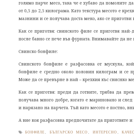
голямо парче месо, така че е хубаво да помолите д
от 0,5 до 2,5 килограма. Като текстура месото е кре
мазнини и се получава доста меко, ако се приготви
Как се приготвя: свинското филе се приготвя най-
после бавно се пече във фурната. Внимавайте да не 
Свинско бонфиле:
Свинското бонфиле е разфасовка от мускула, кой
бонфиле е средно около половин килограм и се пр
Може да се превърне в най – крехкия къс свиснко ме
Как се приготвя: преди да готвите, трябва да пре
получава много добре, когато е мариновано и след 
и нарязано на парчета. Тъй като месото е постно, вн
А вие коя разфасовка предпочитате да приготвяте 
БОНФИЛЕ
,
БЪЛГАРСКО МЕСО
,
ИНТЕРЕСНО
,
КАЧЕ