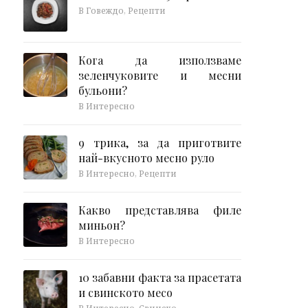
В Говеждо, Рецепти
Кога да използваме
зеленчуковите и месни
бульони?
В Интересно
9 трика, за да приготвите
най-вкусното месно руло
В Интересно, Рецепти
Какво представлява филе
миньон?
В Интересно
10 забавни факта за прасетата
и свинското месо