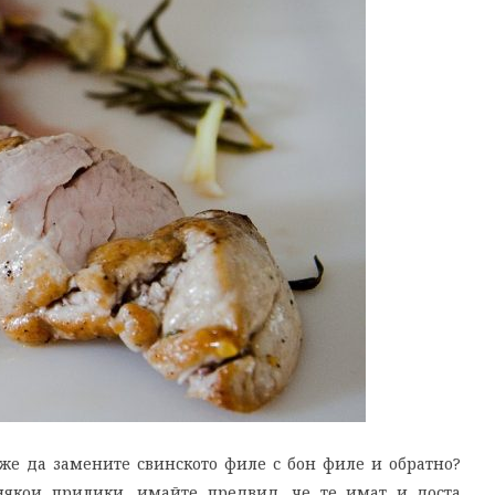
же да замените свинското филе с бон филе и обратно?
някои прилики, имайте предвид, че те имат и доста