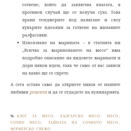
готвене, който да заключва влагата, в
противен случай ще се получи сухо. Това
прави тенджерите под налягане и слоу
кукърите идеални за готвене на жилавите
разфасовки.
Използване на марината – в статията ни
„Всичко за мариноването на месо“ има
подробно описание на видовете маринати и
дори някои идеи, така че само от вас зависи
на какво ще се спрете.
А сега остава само да откриете някоя от нашите
любими
рецепти
и да се отдадете на кулинарията.
БЛОГ ЗА МЕСО
,
БЪЛГАРСКО МЕСО
,
МЕСО
,
СОЧНО МЕСО
,
ТАЙНАТА НА СОЧНОТО МЕСО
,
ФЕРМЕРСКО СВЕЖО