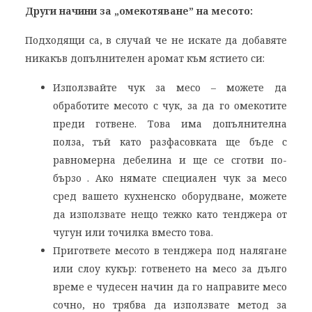
Други начини за „омекотяване” на месото:
Подходящи са, в случай че не искате да добавяте
никакъв допълнителен аромат към ястието си:
Използвайте чук за месо – можете да
обработите месото с чук, за да го омекотите
преди готвене. Това има допълнителна
полза, тъй като разфасовката ще бъде с
равномерна дебелина и ще се сготви по-
бързо . Ако нямате специален чук за месо
сред вашето кухненско оборудване, можете
да използвате нещо тежко като тенджера от
чугун или точилка вместо това.
Пригответе месото в тенджера под налягане
или слоу кукър: готвенето на месо за дълго
време е чудесен начин да го направите месо
сочно, но трябва да използвате метод за