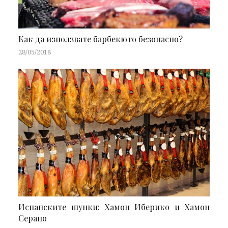
Как да използвате барбекюто безопасно?
28/05/2018
Испанските шунки: Хамон Иберико и Хамон
Серано