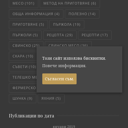
МЕСО
(101)
МЕТОД НА ПРИГОТВЯНЕ
(6)
ОБЩА ИНФОРМАЦИЯ
(4)
ПОЛЕЗНО
(14)
ПРИГОТВЯНЕ
(5)
ПЪРЖОЛА
(19)
ПЪРЖОЛИ
(5)
РЕЦЕПТА
(29)
РЕЦЕПТИ
(17)
СВИНСКО
(25)
СВИНСКО МЕСО
(36)
СКАРА
(10)
СЛОУ КУКЪР
(5)
СОС
(6)
Този сайт използва бисквитки.
Повече информация.
СЪВЕТИ
(10)
ТЕЛЕШКО
(7)
ТЕЛЕШКО МЕСО
(6)
ТРИКОВЕ
(8)
Съгласен съм.
ФЕРМЕРСКО СВЕЖО
(171)
ЧЕРВЕНО МЕСО
(4)
ШУНКА
(9)
ЯХНИЯ
(5)
Публикации по дата
януари 2019