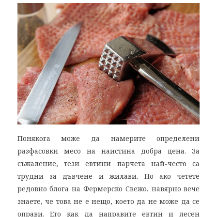
Понякога може да намерите определени
разфасовки месо на наистина добра цена. За
съжаление, тези евтини парчета най-често са
трудни за дъвчене и жилави. Но ако четете
редовно блога на Фермерско Свежо, навярно вече
знаете, че това не е нещо, което да не може да се
оправи. Ето как да направите евтин и лесен