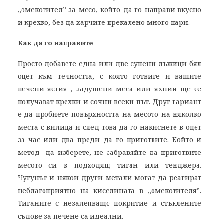
„омекотител” за месо, който да го направи вкусно
и крехко, без да харчите прекалено много пари.
Как да го направите
Просто добавете една или две супени лъжици бял
оцет към течността, с която готвите и вашите
печени ястия , задушени меса или яхнии ще се
получават крехки и сочни всеки път. Друг вариант
е да пробиете повърхността на месото на няколко
места с вилица и след това да го накиснете в оцет
за час или два преди да го приготвите. Който и
метод да изберете, не забравяйте да приготвите
месото си в подходящ тиган или тенджера.
Чугунът и някои други метали могат да реагират
неблагоприятно на киселината в „омекотителя”.
Тиганите с незалепващо покритие и стъклените
съдове за печене са идеални.