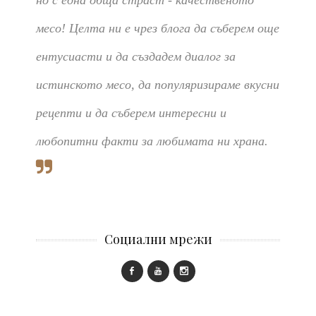
но с една обща страст - качественото
месо! Целта ни е чрез блога да съберем още
ентусиасти и да създадем диалог за
истинското месо, да популяризираме вкусни
рецепти и да съберем интересни и
любопитни факти за любимата ни храна.
Социални мрежи