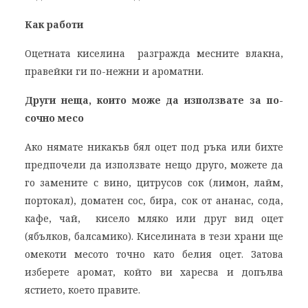
Как работи
Оцетната киселина разгражда месните влакна,
правейки ги по-нежни и ароматни.
Други неща, които може да използвате за по-
сочно месо
Ако нямате никакъв бял оцет под ръка или бихте
предпочели да използвате нещо друго, можете да
го замените с вино, цитрусов сок (лимон, лайм,
портокал), доматен сос, бира, сок от ананас, сода,
кафе, чай, кисело мляко или друг вид оцет
(ябълков, балсамико). Киселината в тези храни ще
омекоти месото точно като белия оцет. Затова
изберете аромат, който ви харесва и допълва
ястието, което правите.