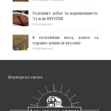
Големият дебат за мариноването:
ЗА или ПРОТИВ
В Интересно
8 екзотични меса, които са
здравословни (и вкусни)
В Интересно
Фермерско свежо