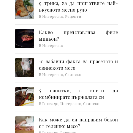
9 трика, за да приготвите най-
вкусното месно руло
В Интересно, Рецепти
Какво представлява филе
миньон?
В Интересно
10 забавни факта за прасетата и
свинското месо
В Интересно, Свинско
5 напитки, с които да
комбинирате пържолата си
В Говеждо, Интересно, Свинско
Как може да си направим бекон
от телешко месо?
В Говеждо, Рецепти