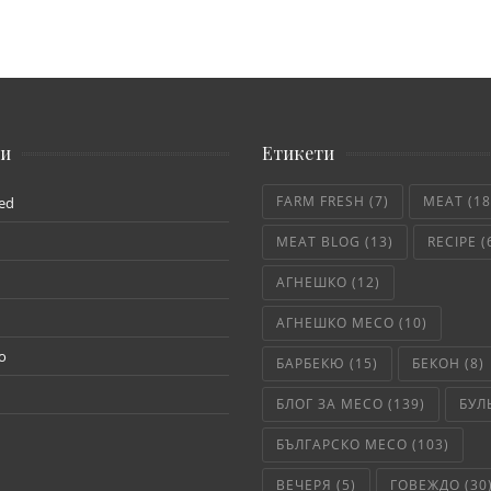
ии
Етикети
FARM FRESH
(7)
MEAT
(18
ed
MEAT BLOG
(13)
RECIPE
(
АГНЕШКО
(12)
АГНЕШКО МЕСО
(10)
о
БАРБЕКЮ
(15)
БЕКОН
(8)
БЛОГ ЗА МЕСО
(139)
БУЛ
БЪЛГАРСКО МЕСО
(103)
ВЕЧЕРЯ
(5)
ГОВЕЖДО
(30