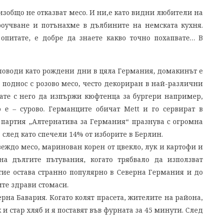
 изобщо не отказват месо. И ни,е като видни любители на
оучване и потънахме в дълбините на немската кухня.
опитате, е добре да знаете какво точно похапвате… В
 поводи като рождени дни в цяла Германия, домакинът е
 поднос с розово месо, често декориран в най-различни
ате с него да изпържи кюфтенца за бургери например,
 е – сурово. Германците обичат Mett и го сервират в
 партия „Алтернатива за Германия“ празнува с огромна
 след като спечели 14% от изборите в Берлин.
овеждо месо, маринован корен от цвекло, лук и картофи и
а дългите пътувания, когато трябвало да използват
тие остава странно популярно в Северна Германия и до
те здрави стомаси.
ерна Бавария. Когато колят прасета, жителите на района,
к и стар хляб и я поставят във фурната за 45 минути. След