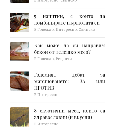
В Интересно, Свинско
5 напитки, с които да
комбинирате пържолата си
В Говеждо, Интересно, Свинско
Как може да си направим
бекон от телешко месо?
В Говеждо, Рецепти
Големият дебат за
мариноването: ЗА или
ПРОТИВ
В Интересно
8 екзотични меса, които са
здравословни (и вкусни)
В Интересно