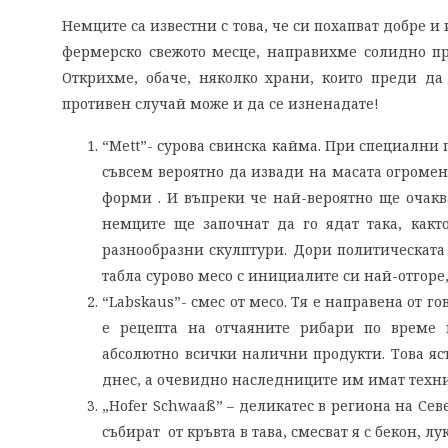
Немците са известни с това, че си похапват добре и
фермерско свежото месце, направихме солидно пр
Открихме, обаче, няколко храни, които преди да 
противен случай може и да се изненадате!
“Mett”- сурова свинска кайма. При специални
съвсем вероятно да извади на масата огромен
форми . И въпреки че най-вероятно ще очакв
немците ще започнат да го ядат така, както
разнообразни скулптури. Дори политическата
табла сурово месо с инициалите си най-отгоре,
“Labskaus”- смес от месо. Тя е направена от г
е рецепта на отчаяните рибари по време н
абсолютно всички налични продукти. Това яс
днес, а очевидно наследниците им имат техни
„Hofer Schwaaß” – деликатес в региона на Сев
събират от кръвта в тава, смесват я с бекон, лу