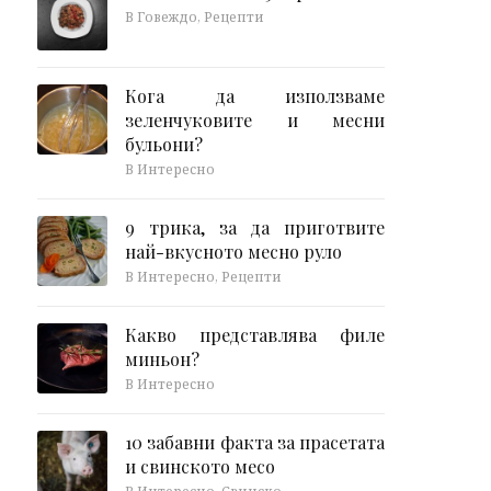
В Говеждо, Рецепти
Кога да използваме
зеленчуковите и месни
бульони?
В Интересно
9 трика, за да приготвите
най-вкусното месно руло
В Интересно, Рецепти
Какво представлява филе
миньон?
В Интересно
10 забавни факта за прасетата
и свинското месо