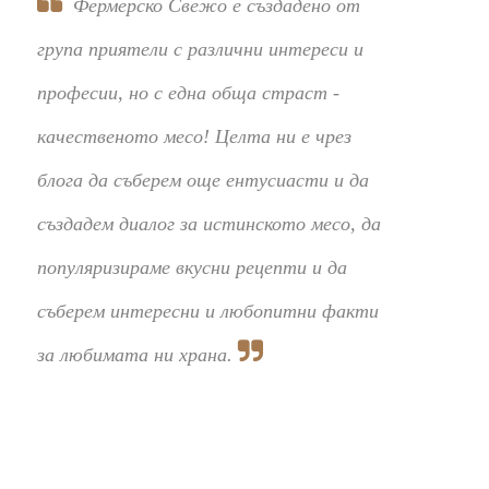
Фермерско Свежо е създадено от
група приятели с различни интереси и
професии, но с една обща страст -
качественото месо! Целта ни е чрез
блога да съберем още ентусиасти и да
създадем диалог за истинското месо, да
популяризираме вкусни рецепти и да
съберем интересни и любопитни факти
за любимата ни храна.