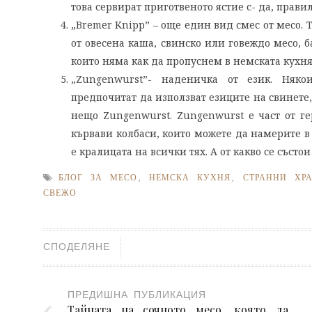
това сервират приготвеното ястие с- да, прави
„Bremer Knipp” – още един вид смес от месо.
от овесена каша, свинско или говеждо месо, б
които няма как да пропуснем в немската кухня
„Zungenwurst”- наденичка от език. Няко
предпочитат да използват езиците на свинете,
нещо Zungenwurst. Zungenwurst е част от ге
кървави колбаси, които можете да намерите в 
е кралицата на всички тях. А от какво се състо
БЛОГ ЗА МЕСО
,
НЕМСКА КУХНЯ
,
СТРАННИ ХР
СВЕЖО
СПОДЕЛЯНЕ
ПРЕДИШНА ПУБЛИКАЦИЯ
Тайната на сочното месо, която да