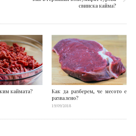
свинска кайма?
жим каймата?
Как да разберем, че месото е
развалено?
19/09/2018