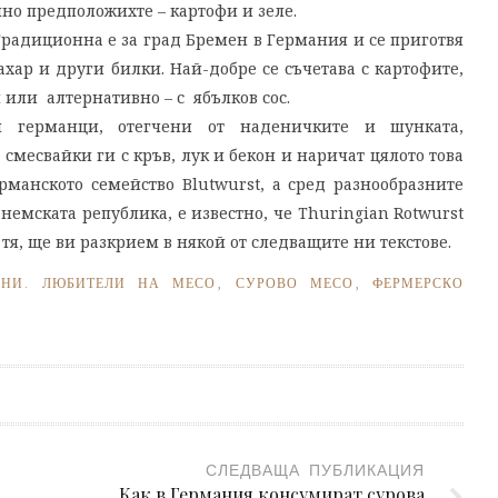
лно предположихте – картофи и зеле.
 Традиционна е за град Бремен в Германия и се приготвя
ахар и други билки. Най-добре се съчетава с картофите,
 или алтернативно – с ябълков сос.
и германци, отегчени от наденичките и шунката,
 смесвайки ги с кръв, лук и бекон и наричат цялото това
рманското семейство Blutwurst, а сред разнообразните
немската република, е известно, че Thuringian Rotwurst
и тя, ще ви разкрием в някой от следващите ни текстове.
АНИ. ЛЮБИТЕЛИ НА МЕСО
,
СУРОВО МЕСО
,
ФЕРМЕРСКО
СЛЕДВАЩА ПУБЛИКАЦИЯ
Как в Германия консумират сурова