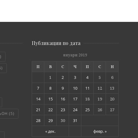
Публикации по дата
януари 2019
)
П
В
С
Ч
П
С
Н
6)
1
2
3
4
5
6
7
8
9
10
11
12
13
14
15
16
17
18
19
20
21
22
23
24
25
26
27
ЬОН
(5)
28
29
30
31
« дек.
февр. »
)