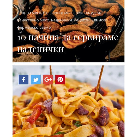
блог за месо
,
българско месо
,
вечеря
,
идеи
,
качествено месо
,
наденички
,
Рецепти
,
Свинско
,
фермерско свежо
10 начина да сервираме
наденички