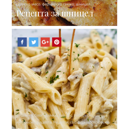
свинско месо
,
фермерско свежо
,
шницел
Рецепта за шницел
бешамел
,
блог за месо
,
бял сос
,
Интересно
,
интересно
,
рецепта
,
Рецепти
,
сос
,
фермерско свежо