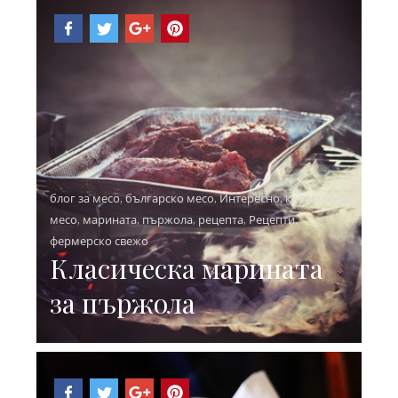
блог за месо
,
българско месо
,
Интересно
,
качествено
месо
,
марината
,
пържола
,
рецепта
,
Рецепти
,
фермерско свежо
Класическа марината
за пържола