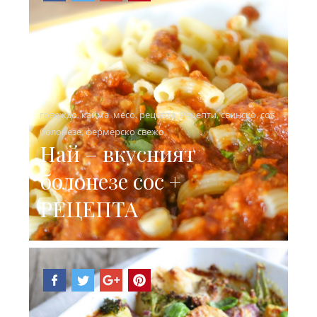
говеждо
,
кайма
,
месо
,
рецепта
,
Рецепти
,
свинско
,
сос
болонезе
,
фермерско свежо
Най – вкусният
болонезе сос +
РЕЦЕПТА