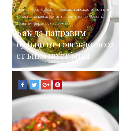
блог за месо
,
бульон
,
Говеждо
,
говеждо месо
,
готвач
,
качествено месо
,
начин на приготвяне
,
рецепта
,
Рецепти
,
фермерско свежо
Как да направим
бульон от говеждо месо
стъпка по стъпка