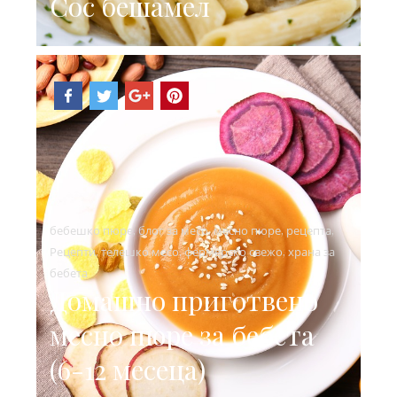
Сос бешамел
бебешко пюре
,
блог за месо
,
месно пюре
,
рецепта
,
Рецепти
,
телешко месо
,
фермерско свежо
,
храна за
бебета
Домашно приготвено
месно пюре за бебета
(6-12 месеца)