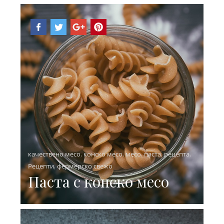
качествено месо
,
конско месо
,
месо
,
паста
,
рецепта
,
Рецепти
,
фермерско свежо
Паста с конско месо