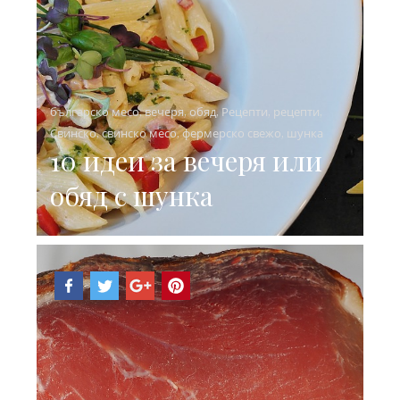
българско месо
,
вечеря
,
обяд
,
Рецепти
,
рецепти
,
Свинско
,
свинско месо
,
фермерско свежо
,
шунка
10 идеи за вечеря или
обяд с шунка