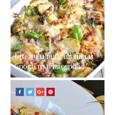
броколи
,
българско месо
,
домашна шунка
,
рецепта
,
Рецепти
,
Свинско
,
фермерско свежо
,
шунка
Брънч идея с шунка и
броколи в касерола