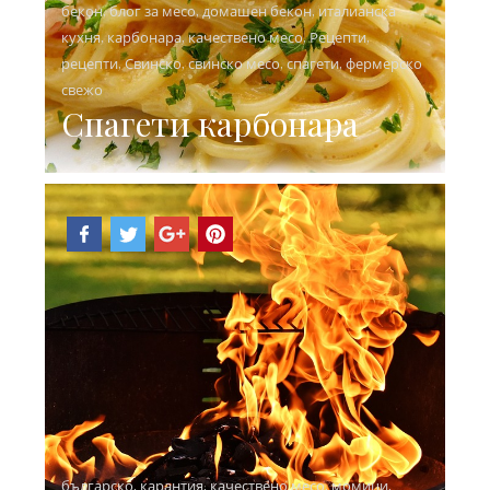
бекон
,
блог за месо
,
домашен бекон
,
италианска
кухня
,
карбонара
,
качествено месо
,
Рецепти
,
рецепти
,
Свинско
,
свинско месо
,
спагети
,
фермерско
свежо
Спагети карбонара
българско
,
карантия
,
качествено месо
,
момици
,