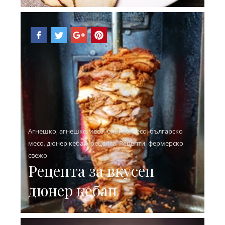
Агнешко
,
агнешко месо
,
блог за месо
,
българско
месо
,
дюнер кебап
,
рецепта
,
Рецепти
,
фермерско
свежо
Рецепта за вкусен
дюнер кебап