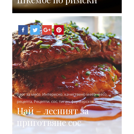
блог за месо
,
Интересно
,
качествено месо
,
месо
,
рецепта
,
Рецепти
,
сос
,
тиган
,
фермерско свежо
Най – лесният за
приготвяне сос