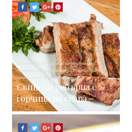
българско месо
,
горчица
,
качествено месо
,
подправки
,
ребърца
,
рецепта
,
Рецепти
,
Свинско
,
свинско месо
,
фермерско свежо
Свински ребърца с
горчица на скара