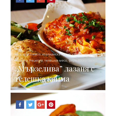
българско месо
,
италианска кухня
,
кайма
,
лазаня
,
рецепта
,
Рецепти
,
телешко месо
,
фермерско свежо
„Мързелива” лазаня с
телешка кайма