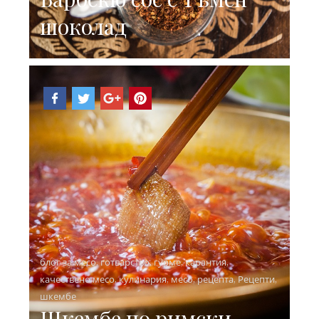
шоколад
блог за месо
,
готварство
,
гурме
,
карантия
,
качествено месо
,
кулинария
,
месо
,
рецепта
,
Рецепти
,
шкембе
Шкембе по римски