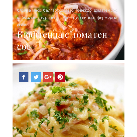
блог за месо
,
българско месо
,
говеждо
,
доматен сос
,
кайма
,
кюфте
,
рецепта
,
Рецепти
,
свинско
,
фермерско
свежо
Кюфтенца с доматен
сос