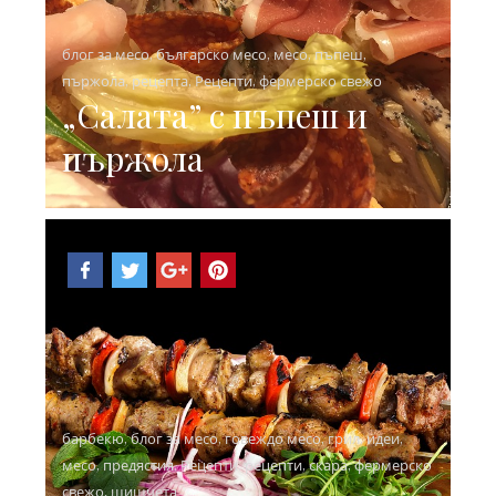
блог за месо
,
българско месо
,
месо
,
пъпеш
,
пържола
,
рецепта
,
Рецепти
,
фермерско свежо
„Салата” с пъпеш и
пържола
барбекю
,
блог за месо
,
говеждо месо
,
грил
,
идеи
,
месо
,
предястия
,
Рецепти
,
рецепти
,
скара
,
фермерско
свежо
,
шишчета