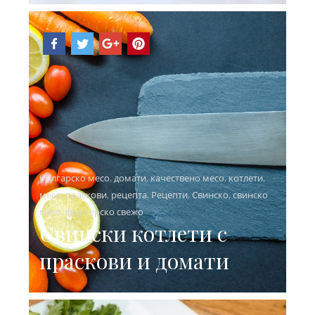
българско месо
,
домати
,
качествено месо
,
котлети
,
месо
,
праскови
,
рецепта
,
Рецепти
,
Свинско
,
свинско
месо
,
фермерско свежо
Свински котлети с
праскови и домати