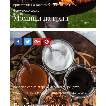
приготвяне на карантия
,
Рецепти
,
рецепти
,
фермерско свежо
Момици на грил
барбекю сос
,
българско месо
,
месо
,
рецепта
,
Рецепти
,
странни комбинации
,
фермерско свежо
,
шоколад
Барбекю сос с тъмен