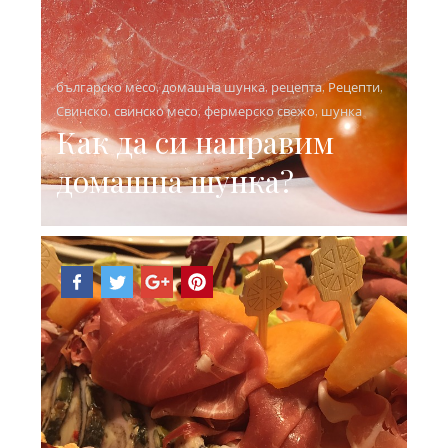
българско месо
,
домашна шунка
,
рецепта
,
Рецепти
,
Свинско
,
свинско месо
,
фермерско свежо
,
шунка
Как да си направим
домашна шунка?