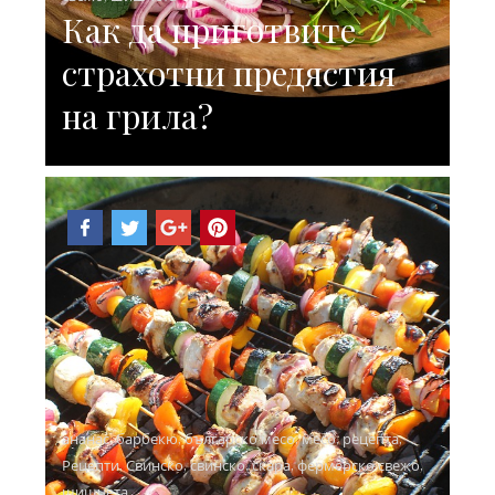
Как да приготвите
страхотни предястия
на грила?
ананас
,
барбекю
,
българско месо
,
месо
,
рецепта
,
Рецепти
,
Свинско
,
свинско
,
скара
,
фермерско свежо
,
шишчета