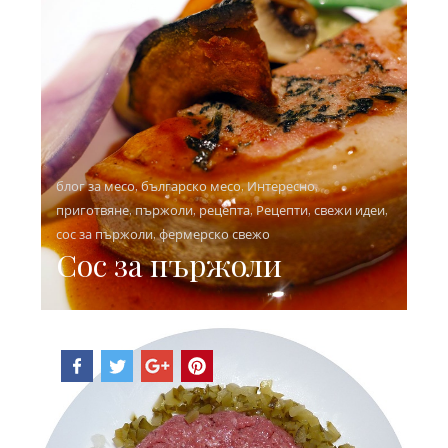
блог за месо
,
българско месо
,
Интересно
,
приготвяне
,
пържоли
,
рецепта
,
Рецепти
,
свежи идеи
,
сос за пържоли
,
фермерско свежо
Сос за пържоли