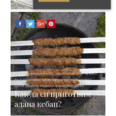
Агнешко
,
агнешко месо
,
адана кебаб
,
блог за месо
,
българско месо
,
качествено месо
,
ориенталска
кухня
,
рецепта
,
Рецепти
,
фермерско свежо
Как да си приготвим
адана кебап?