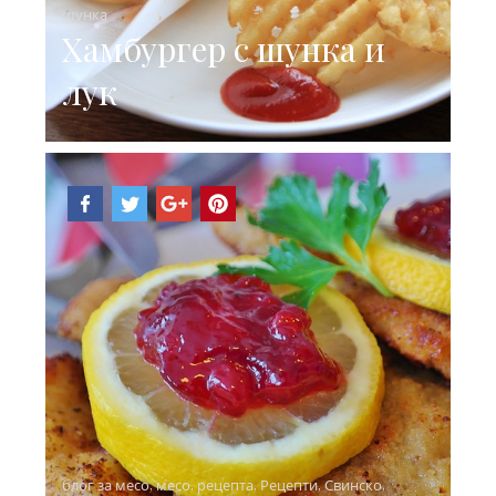
шунка
Хамбургер с шунка и
лук
блог за месо
,
месо
,
рецепта
,
Рецепти
,
Свинско
,