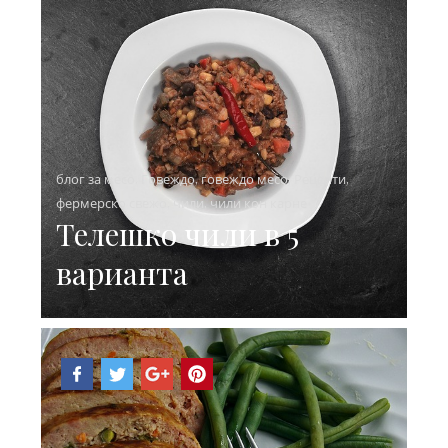
блог за месо
,
Говеждо
,
говеждо месо
,
Рецепти
,
фермерско свежо
,
чили
,
чили кон карне
Телешко чили в 5
варианта