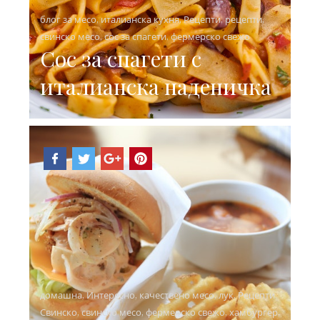
блог за месо
,
италианска кухня
,
Рецепти
,
рецепти
,
свинско месо
,
сос за спагети
,
фермерско свежо
Сос за спагети с
италианска наденичка
домашна
,
Интересно
,
качествено месо
,
лук
,
Рецепти
,
Свинско
,
свинско месо
,
фермерско свежо
,
хамбургер
,