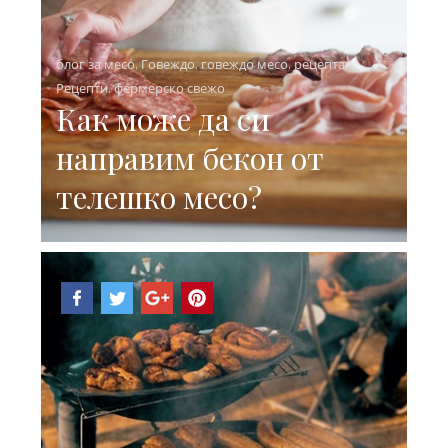
блог за месо
,
Говеждо
,
говеждо месо
,
рецепта
,
Рецепти
,
фермерско свежо
Как може да си
направим бекон от
телешко месо?