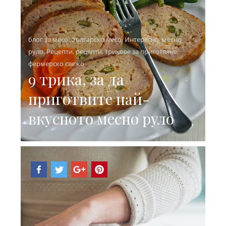
блог за месо
,
българско месо
,
Интересно
,
месно
руло
,
Рецепти
,
рецепти
,
трикове за приготвяне
,
фермерско свежо
9 трика, за да
приготвите най-
вкусното месно руло