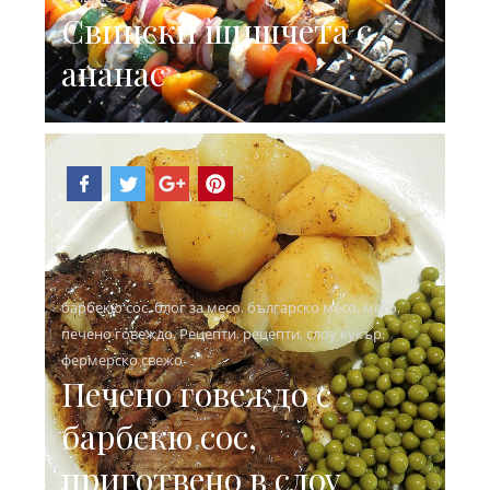
Свински шишчета с
ананас
барбекю сос
,
блог за месо
,
българско месо
,
месо
,
печено говеждо
,
Рецепти
,
рецепти
,
слоу кукър
,
фермерско свежо
Печено говеждо с
барбекю сос,
приготвено в слоу