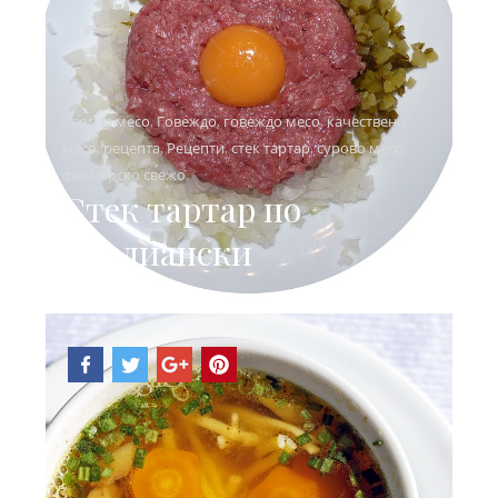
блог за месо
,
Говеждо
,
говеждо месо
,
качествено
месо
,
рецепта
,
Рецепти
,
стек тартар
,
сурово месо
,
фермерско свежо
Стек тартар по
италиански